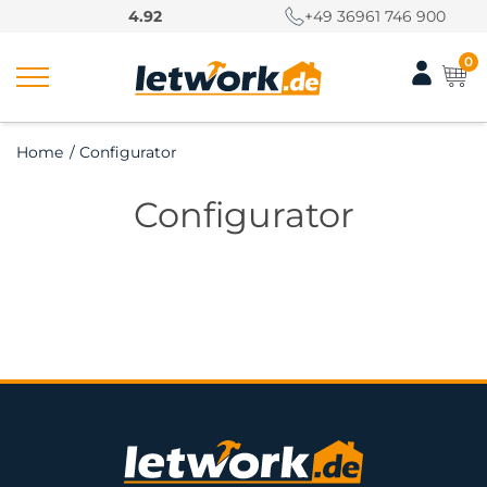
S
4.92
+49 36961 746 900
k
i
0
p
t
o
Home
/
Configurator
c
o
Configurator
n
t
e
n
t