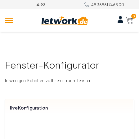
Skip
4.92
+49 36961 746 900
to
content
0
Fenster-Konfigurator
In wenigen Schritten zu Ihrem Traumfenster
Ihre Konfiguration