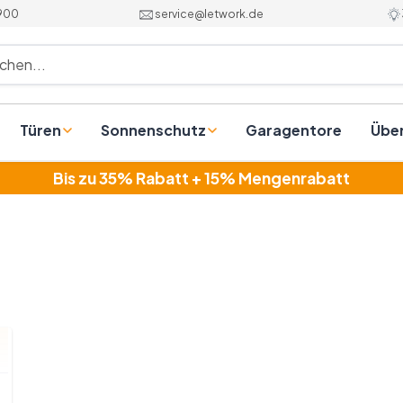
 900
service@letwork.de
chen...
Türen
Sonnenschutz
Garagentore
Übe
Bis zu 35% Rabatt + 15% Mengenrabatt