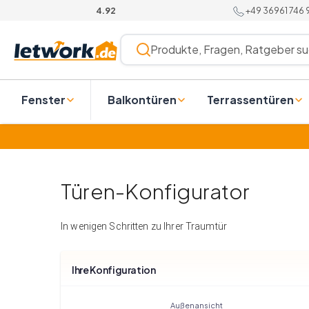
Skip
+49 36961 746
4.92
to
content
Produkte, Fragen, Ratgeber su
Fenster
Balkontüren
Terrassentüren
Türen-Konfigurator
In wenigen Schritten zu Ihrer Traumtür
Ihre Konfiguration
Außenansicht