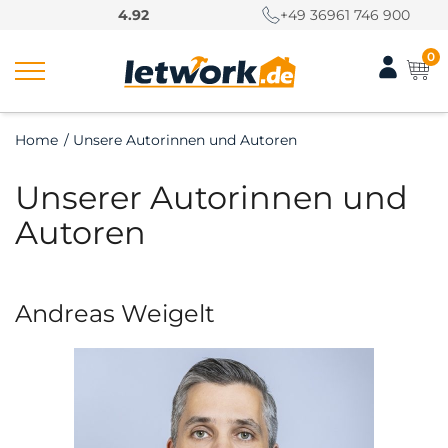
S
4.92
+49 36961 746 900
k
i
0
p
t
o
Home
/
Unsere Autorinnen und Autoren
c
o
Unserer Autorinnen und
n
t
Autoren
e
n
t
Andreas Weigelt