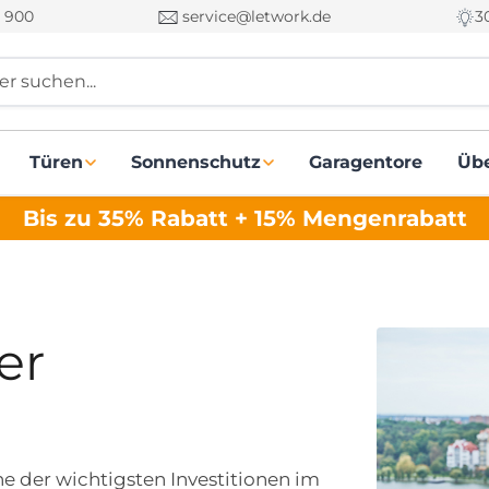
 900
service@letwork.de
3
r suchen...
Türen
Sonnenschutz
Garagentore
Üb
Bis zu 35% Rabatt + 15% Mengenrabatt
er
ne der wichtigsten Investitionen im