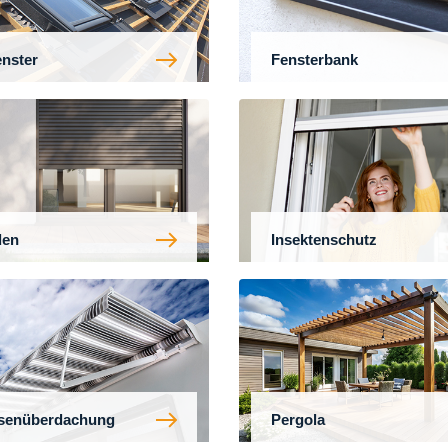
nster
Fensterbank
den
Insektenschutz
ssenüberdachung
Pergola