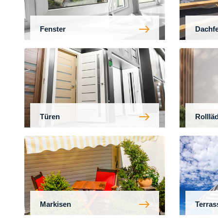
Fenster
Dachfe
Türen
Rolllä
Markisen
Terra