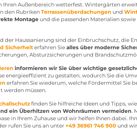
hren Außenbereich wetterfest. Wintergärten erwei
 In den Rubriken
Terrassenüberdachungen
und
Wint
rrekte Montage
und die passenden Materialien sowie
er Haussanierung sind der Einbruchschutz, die Ene
d Sicherheit
erfahren Sie
alles über moderne Siche
sicherungen, Absturzsicherungen und Brandschutzmög
ieren
informieren wir Sie über wichtige gesetzlich
energieeffizient zu gestalten, wodurch Sie die Umwe
en
erfahren Sie wiederum, welche Fördermittel Sie b
lt werden müssen.
challschutz
finden Sie hilfreiche Ideen und Tipps, w
 und ein Überhitzen von Wohnräumen vermeiden
.
ase in Ihrem Zuhause und wir helfen Ihnen dabei. Ih
er rufen Sie uns an unter
+49 36961 746 900
und wir