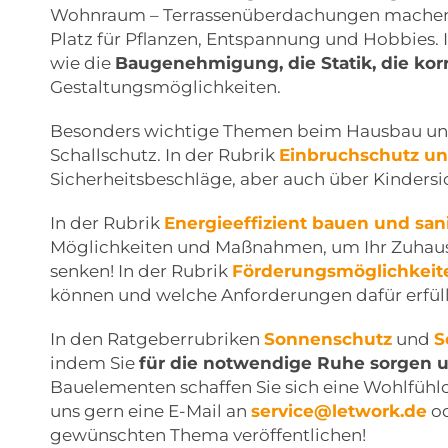
Wohnraum – Terrassenüberdachungen machen I
Platz für Pflanzen, Entspannung und Hobbies.
wie die
Baugenehmigung, die Statik, die ko
Gestaltungsmöglichkeiten.
Besonders wichtige Themen beim Hausbau und d
Schallschutz. In der Rubrik
Einbruchschutz un
Sicherheitsbeschläge, aber auch über Kinder
In der Rubrik
Energieeffizient bauen und san
Möglichkeiten und Maßnahmen, um Ihr Zuhause 
senken! In der Rubrik
Förderungsmöglichkeit
können und welche Anforderungen dafür erfül
In den Ratgeberrubriken
Sonnenschutz
und
S
indem Sie
für die notwendige Ruhe sorgen
Bauelementen schaffen Sie sich eine Wohlfühlo
uns gern eine E-Mail an
service@letwork.de
od
gewünschten Thema veröffentlichen!