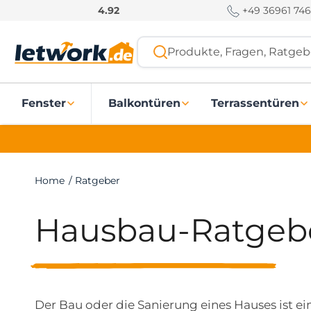
S
+49 36961 746
4.92
k
i
Produkte, Fragen, Ratgebe
p
t
o
Fenster
Balkontüren
Terrassentüren
c
o
n
t
e
Home
/
Ratgeber
n
t
Hausbau-Ratgeb
Der Bau oder die Sanierung eines Hauses ist ei