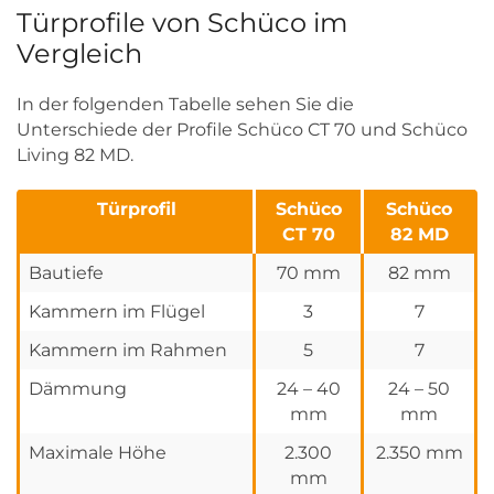
Türprofile von Schüco im
Vergleich
In der folgenden Tabelle sehen Sie die
Unterschiede der Profile Schüco CT 70 und Schüco
Living 82 MD.
Türprofil
Schüco
Schüco
CT 70
82 MD
Bautiefe
70 mm
82 mm
Kammern im Flügel
3
7
Kammern im Rahmen
5
7
Dämmung
24 – 40
24 – 50
mm
mm
Maximale Höhe
2.300
2.350 mm
mm