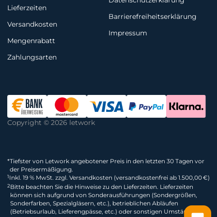
Datenschutzerklärung
Lieferzeiten
Barrierefreiheitserklärung
Versandkosten
Impressum
Mengenrabatt
Zahlungsarten
Copyright © 2026 letwork
*
Tiefster von Letwork angebotener Preis in den letzten 30 Tagen vor
der Preisermäßigung.
1
Inkl. 19 % MwSt. zzgl. Versandkosten (versandkostenfrei ab 1.500,00 €)
2
Bitte beachten Sie die Hinweise zu den Lieferzeiten. Lieferzeiten
können sich aufgrund von Sonderausführungen (Sondergrößen,
Sonderfarben, Spezialgläsern, etc.), betrieblichen Abläufen
(Betriebsurlaub, Lieferengpässe, etc.) oder sonstigen Umständen