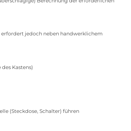
 (überschlägige) Berechnung der erforderlichen
m, erfordert jedoch neben handwerklichem
e des Kastens)
le (Steckdose, Schalter) führen