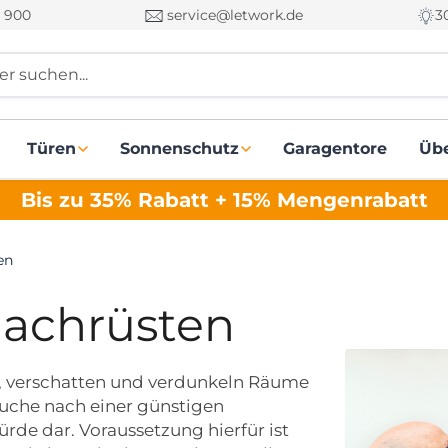
 900
service@letwork.de
3
r suchen...
Türen
Sonnenschutz
Garagentore
Üb
Bis zu 35% Rabatt + 15% Mengenrabatt
en
nachrüsten
 verschatten und verdunkeln Räume
 Suche nach einer günstigen
rde dar. Voraussetzung hierfür ist