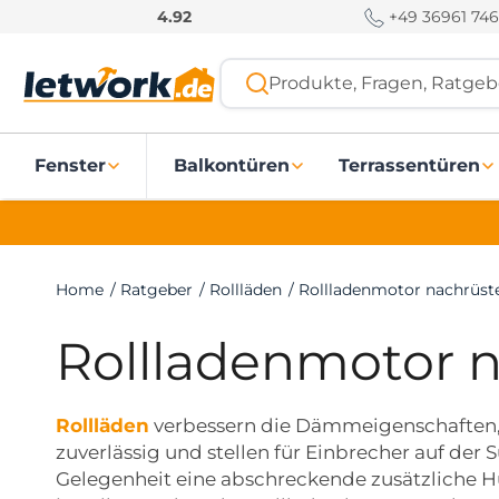
S
+49 36961 746
4.92
k
i
Produkte, Fragen, Ratgebe
p
t
o
Fenster
Balkontüren
Terrassentüren
c
o
n
t
e
Home
/
Ratgeber
/
Rollläden
/
Rollladenmotor nachrüst
n
t
Rollladenmotor 
Rollläden
verbessern die Dämmeigenschaften,
zuverlässig und stellen für Einbrecher auf der
Gelegenheit eine abschreckende zusätzliche Hü