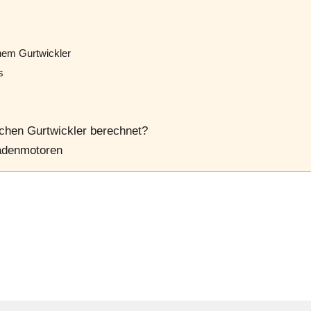
chem Gurtwickler
s
schen Gurtwickler berechnet?
ladenmotoren