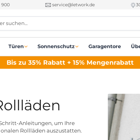
 900
service@letwork.de
3
r suchen...
Türen
Sonnenschutz
Garagentore
Üb
Bis zu 35% Rabatt + 15% Mengenrabatt
ollläden
-Schritt-Anleitungen, um Ihre
nalen Rollläden auszustatten.