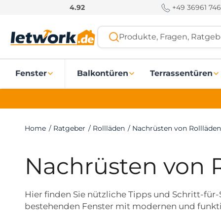
S
+49 36961 746
4.92
k
i
Produkte, Fragen, Ratgebe
p
t
o
Fenster
Balkontüren
Terrassentüren
c
o
n
t
e
Home
/
Ratgeber
/
Rollläden
/
Nachrüsten von Rollläden
n
t
Nachrüsten von R
Hier finden Sie nützliche Tipps und Schritt-für
bestehenden Fenster mit modernen und funktio