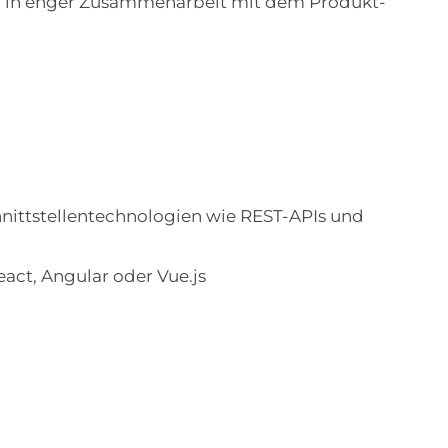
n in enger Zusammenarbeit mit dem Produkt-
nittstellentechnologien wie REST-APIs und
ct, Angular oder Vue.js