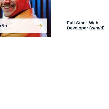
Full-Stack Web
r*in
Developer (w/m/d)