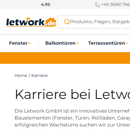
S
+49 36961 746
4.92
k
i
Produkte, Fragen, Ratgebe
p
t
o
Fenster
Balkontüren
Terrassentüren
c
o
n
t
e
Home
/
Karriere
n
t
Karriere bei Letw
Die Letwork GmbH ist ein innovatives Unterne
Bauelementen (Fenster, Türen, Rollläden, Garag
erfolgreichen Wachstums suchen wir zur Unter