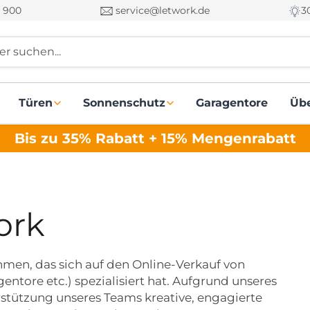
 900
service@letwork.de
3
r suchen...
Türen
Sonnenschutz
Garagentore
Üb
Bis zu 35% Rabatt + 15% Mengenrabatt
ork
hmen, das sich auf den Online-Verkauf von
entore etc.) spezialisiert hat. Aufgrund unseres
stützung unseres Teams kreative, engagierte