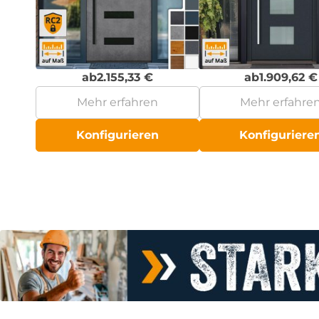
ab
2.155,33
€
ab
1.909,62
€
Mehr erfahren
Mehr erfahre
Konfigurieren
Konfiguriere