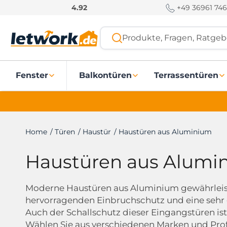
S
+49 36961 746
4.92
k
i
Produkte, Fragen, Ratgebe
p
t
o
Fenster
Balkontüren
Terrassentüren
c
o
n
t
e
Home
/
Türen
/
Haustür
/
Haustüren aus Aluminium
n
t
Haustüren aus Alumi
Moderne Haustüren aus Aluminium gewährleis
hervorragenden Einbruchschutz und eine se
Auch der Schallschutz dieser Eingangstüren is
Wählen Sie aus verschiedenen Marken und Profi