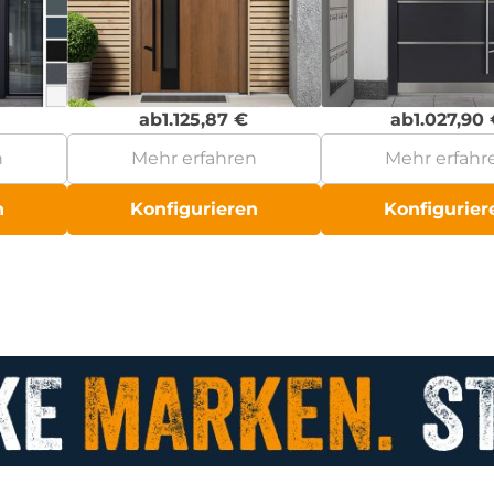
ab
1.125,87
€
ab
1.027,90
n
Mehr erfahren
Mehr erfahr
n
Konfigurieren
Konfigurier