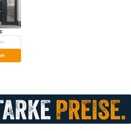
€
en
en