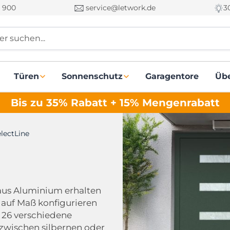
 900
service@letwork.de
3
r suchen...
Türen
Sonnenschutz
Garagentore
Üb
Bis zu 35% Rabatt + 15% Mengenrabatt
lectLine
aus Aluminium erhalten
 auf Maß konfigurieren
 26 verschiedene
zwischen silbernen oder