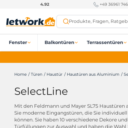
S
+49 36961 746
4.92
k
i
Produkte, Fragen, Ratgebe
p
t
o
Fenster
Balkontüren
Terrassentüren
c
o
n
t
e
Home
/
Türen
/
Haustür
/
Haustüren aus Aluminium
/
Se
n
t
SelectLine
Mit den Feldmann und Mayer SL75 Haustüren 
Sie moderne Eingangstüren, die Sie individuell
können. Sie haben 10 verschiedene Dekore und
Türfüllungen zur Auswahl und haben die Wahl 