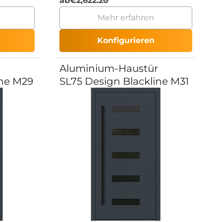
ab
€
2,622.20
Mehr erfahren
Konfigurieren
Aluminium-Haustür
ine M29
SL75 Design Blackline M31