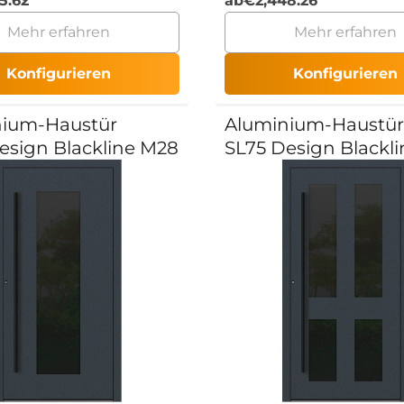
5.62
ab
€
2,448.26
Mehr erfahren
Mehr erfahren
Konfigurieren
Konfigurieren
nium-Haustür
Aluminium-Haustür
esign Blackline M28
SL75 Design Blackl