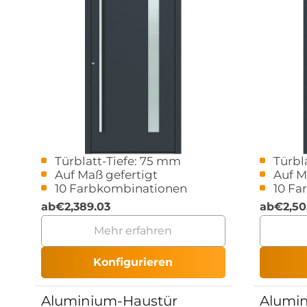
Türblatt-Tiefe: 75 mm
Türbl
Auf Maß gefertigt
Auf M
10 Farbkombinationen
10 Fa
ab
€
2,389.03
ab
€
2,50
Mehr erfahren
Konfigurieren
Aluminium-Haustür
Alumi