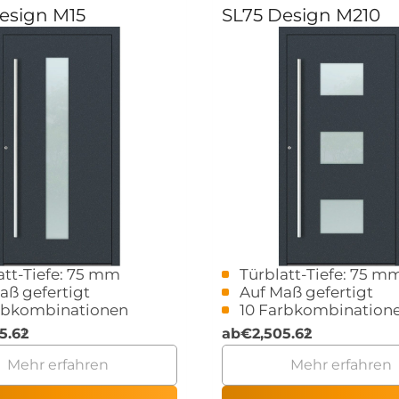
esign M15
SL75 Design M210
att-Tiefe: 75 mm
Türblatt-Tiefe: 75 m
aß gefertigt
Auf Maß gefertigt
rbkombinationen
10 Farbkombination
5.62
ab
€
2,505.62
Mehr erfahren
Mehr erfahren