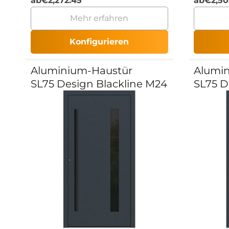
ab
€
2,272.45
ab
€
2,50
Mehr erfahren
Konfigurieren
Aluminium-Haustür
Alumi
SL75 Design Blackline M24
SL75 D