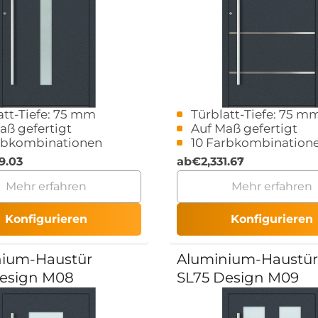
att-Tiefe: 75 mm
Türblatt-Tiefe: 75 m
aß gefertigt
Auf Maß gefertigt
rbkombinationen
10 Farbkombination
9.03
ab
€
2,331.67
Mehr erfahren
Mehr erfahren
Konfigurieren
Konfigurieren
nium-Haustür
Aluminium-Haustür
esign M08
SL75 Design M09