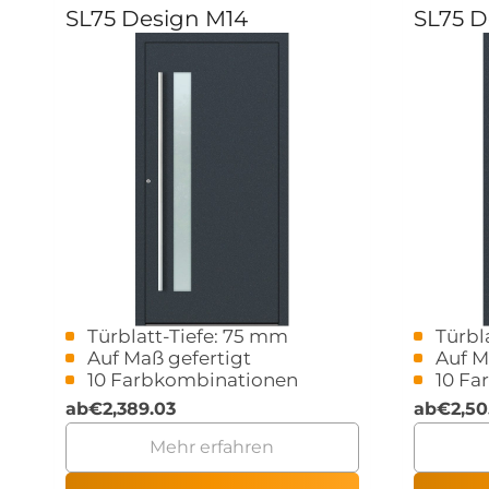
SL75 Design M14
SL75 D
Türblatt-Tiefe: 75 mm
Türbl
Auf Maß gefertigt
Auf M
10 Farbkombinationen
10 Fa
ab
€
2,389.03
ab
€
2,50
Mehr erfahren