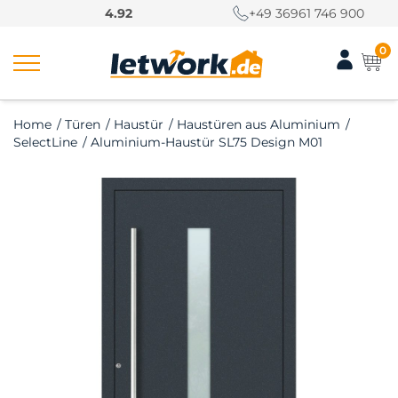
S
4.92
+49 36961 746 900
k
i
0
p
t
o
Home
/
Türen
/
Haustür
/
Haustüren aus Aluminium
/
c
SelectLine
/
Aluminium-Haustür SL75 Design M01
o
n
t
e
n
t