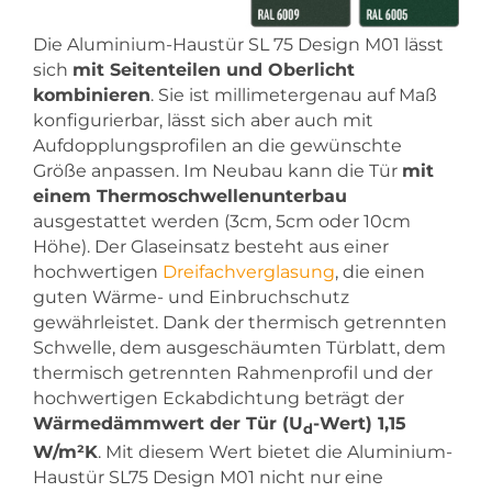
Die Aluminium-Haustür SL 75 Design M01 lässt
sich
mit Seitenteilen und Oberlicht
kombinieren
. Sie ist millimetergenau auf Maß
konfigurierbar, lässt sich aber auch mit
Aufdopplungsprofilen an die gewünschte
Größe anpassen. Im Neubau kann die Tür
mit
einem Thermoschwellenunterbau
ausgestattet werden (3cm, 5cm oder 10cm
Höhe). Der Glaseinsatz besteht aus einer
hochwertigen
Dreifachverglasung
, die einen
guten Wärme- und Einbruchschutz
gewährleistet. Dank der thermisch getrennten
Schwelle, dem ausgeschäumten Türblatt, dem
thermisch getrennten Rahmenprofil und der
hochwertigen Eckabdichtung beträgt der
Wärmedämmwert der Tür (U
-Wert) 1,15
d
W/m²K
. Mit diesem Wert bietet die Aluminium-
Haustür SL75 Design M01 nicht nur eine