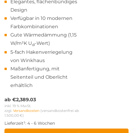
Elegantes, flächenbündiges
Design
Verfügbar in 10 modernen
Farbkombinationen
Gute Wärmedämmung (1,15
W/m²K U
-Wert)
d
5-fach Hakenverriegelung
von Winkhaus
Maßanfertigung, mit
Seitenteil und Oberlicht
erhältlich
ab
€
2,389.03
inkl. 19 % MwSt.
zzgl. 
Versandkosten
 (versandkostenfrei ab 
1.500,00 €)
Lieferzeit¹:
4 - 6 Wochen