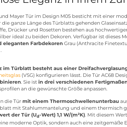
nd Mayer Tür im Design M05 besticht mit einer mo
 die ganze Länge des Türblatts gehenden Glaseinsatz
riffe, Drücker und Rosetten bestehen aus hochwertig
ilber ideal zu beiden Dekoren. Verfügbar ist dieses M
 eleganten Farbdekoren
Grau (Anthracite Finetext
.
z im Türblatt besteht aus einer Dreifachverglasun
eitsglas
(VSG) konfigurieren lässt. Die Tür AC68 Desi
binieren
. Sie ist
in drei verschiedenen Fertigmaße
profilen an die gewünschte Größe anpassen.
n die Tür
mit einem Thermoschwellenunterbau
aus
rblatt mit Stahlummantelung und einem thermisch 
t der Tür (U
-Wert) 1,1 W/(m²K)
. Mit diesem Wer
d
eine moderne Optik, sondern auch eine zeitgemäße Ene