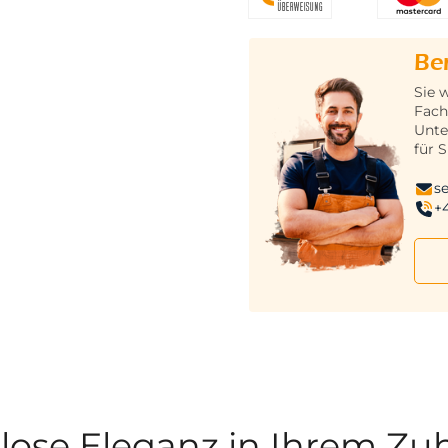
Be
Sie 
Fach
Unte
für S
s
+
tlose Eleganz in Ihrem Z