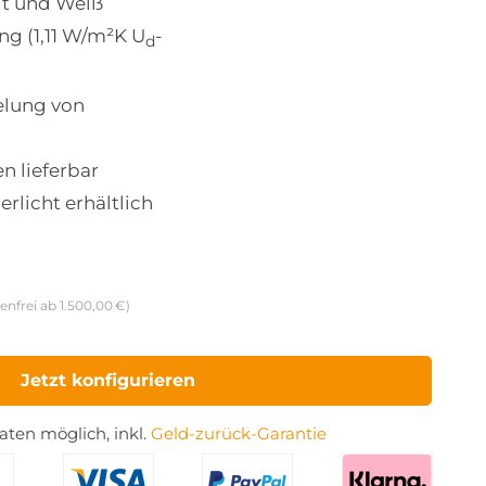
it und Weiß
 (1,11 W/m²K U
-
d
elung von
n lieferbar
erlicht erhältlich
enfrei ab 1.500,00 €)
Jetzt konfigurieren
ten möglich, inkl.
Geld-zurück-Garantie