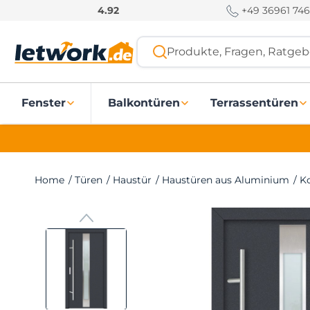
S
+49 36961 746
4.92
k
i
Produkte, Fragen, Ratgebe
p
t
o
Fenster
Balkontüren
Terrassentüren
c
o
n
t
e
Home
/
Türen
/
Haustür
/
Haustüren aus Aluminium
/
K
n
t