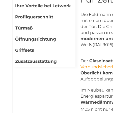
Ihre Vorteile bei Letwork
Die Feldmann u
Profilquerschnitt
mit einem über
der Tür. Die G
Türmaß
und passen in s
modernen und
Öffnungsrichtung
Weiß (RAL9016)
Griffsets
Der
Glaseinsat
Zusatzausstattung
Verbundsicherh
Oberlicht kom
Aufdoppelungs
Im Neubau kan
Energiespartü
Wärmedämmwer
M05 nicht nur 