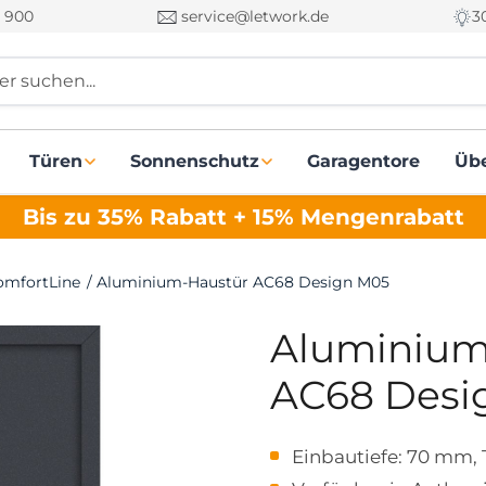
 900
service@letwork.de
3
r suchen...
Türen
Sonnenschutz
Garagentore
Üb
Bis zu 35% Rabatt + 15% Mengenrabatt
omfortLine
/
Aluminium-Haustür AC68 Design M05
Aluminium
AC68 Desi
Einbautiefe: 70 mm, 