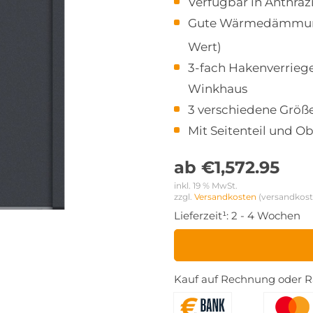
Verfügbar in Anthraz
Gute Wärmedämmung
Wert)
3-fach Hakenverrieg
Winkhaus
3 verschiedene Größe
Mit Seitenteil und Ob
ab
€
1,572.95
inkl. 19 % MwSt.
zzgl. 
Versandkosten
 (versandkost
Lieferzeit¹:
2 - 4 Wochen
Kauf auf Rechnung oder Ra