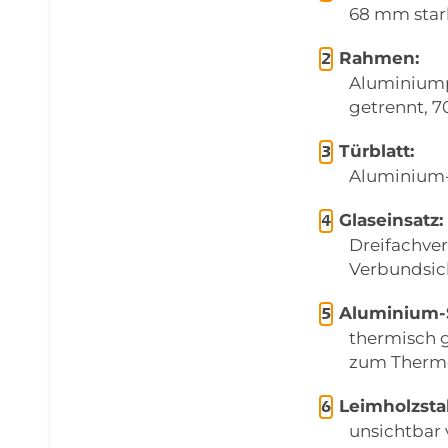
68 mm star
Rahmen:
Aluminiump
getrennt, 
Türblatt:
Aluminium-
Glaseinsatz:
Dreifachver
Verbundsich
Aluminium-
thermisch g
zum Thermo
Leimholzstab
unsichtbar 