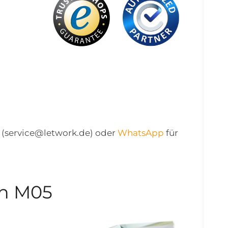
il (service@letwork.de) oder
WhatsApp
für
gn M05