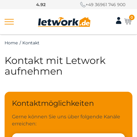
S
4.92
+49 36961 746 900
k
i
0
p
t
o
Home
/
Kontakt
c
o
Kontakt mit Letwork
n
t
aufnehmen
e
n
t
Kontaktmöglichkeiten
Gerne können Sie uns über folgende Kanäle
erreichen: