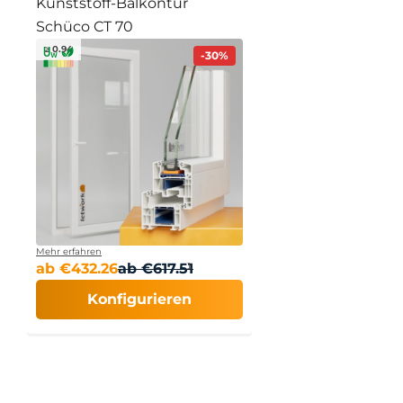
Kunststoff-Balkontür
Schüco CT 70
≥ 0.94
-30%
Mehr erfahren
ab
€
432.26
ab
€
617.51
Konfigurieren