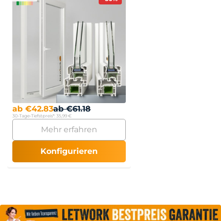
ab
€
42.83
ab
€
61.18
30-Tage-Tiefstpreis*:
35,99 €
Mehr erfahren
Konfigurieren