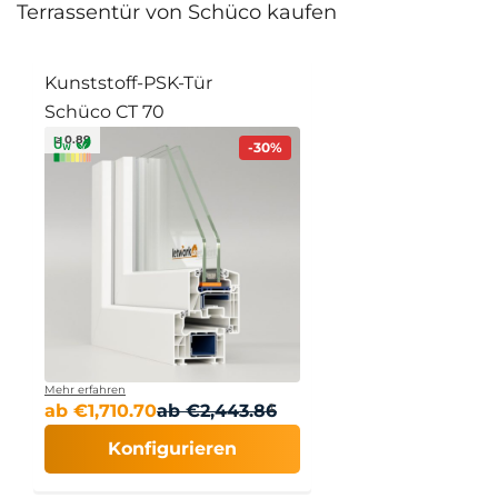
Terrassentür von Schüco kaufen
Kunststoff-PSK-Tür
Schüco CT 70
≥ 0.89
-30%
Mehr erfahren
ab
€
1,710.70
ab
€
2,443.86
Konfigurieren