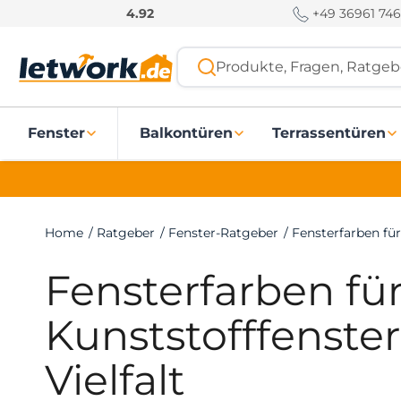
S
+49 36961 746
4.92
k
i
Produkte, Fragen, Ratgebe
p
t
o
Fenster
Balkontüren
Terrassentüren
c
o
n
t
e
Home
/
Ratgeber
/
Fenster-Ratgeber
/
Fensterfarben für
n
t
Fensterfarben fü
Kunststofffenste
Vielfalt