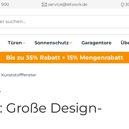
 900
service@letwork.de
3
r suchen...
Türen
Sonnenschutz
Garagentore
Üb
Bis zu 35% Rabatt + 15% Mengenrabatt
 Kunststofffenster
r
r: Große Design-