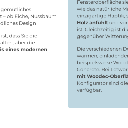
Fensteroberfläche si
wie das natürliche Ma
d gemütliches
einzigartige Haptik, 
 – ob Eiche, Nussbaum
Holz anfühlt
und von
edliches Design
ist. Gleichzeitig ist
ist, dass Sie die
gegenüber Witterung
lten, aber die
Die verschiedenen De
eis eines modernen
warmen, einladenden
beispielsweise Woo
Concrete. Bei Letwor
mit Woodec-Oberflä
Konfigurator sind di
verfügbar.