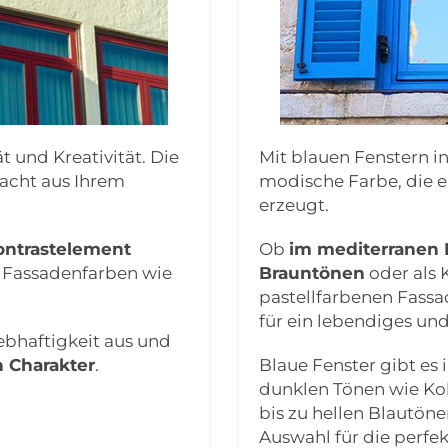
t und Kreativität. Die
Mit blauen Fenstern in
macht aus Ihrem
modische Farbe, die 
erzeugt.
ontrastelement
Ob
im mediterranen 
t Fassadenfarben wie
Brauntönen
oder als 
pastellfarbenen Fassa
für ein lebendiges un
ebhaftigkeit aus und
n Charakter
.
Blaue Fenster gibt es
dunklen Tönen wie Ko
bis zu hellen Blautön
Auswahl für die perfe