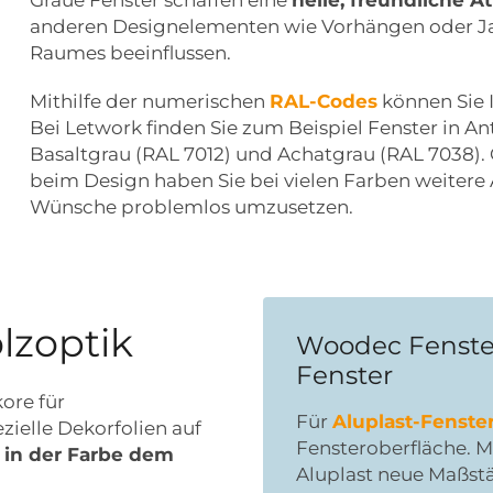
anderen Designelementen wie Vorhängen oder Ja
Raumes beeinflussen.
Mithilfe der numerischen
RAL-Codes
können Sie 
Bei Letwork finden Sie zum Beispiel Fenster in Ant
Basaltgrau (RAL 7012) und Achatgrau (RAL 7038).
beim Design haben Sie bei vielen Farben weitere
Wünsche problemlos umzusetzen.
lzoptik
Woodec Fenster
Fenster
ore für
Für
Aluplast-Fenste
zielle Dekorfolien auf
Fensteroberfläche. M
 in der Farbe dem
Aluplast neue Maßst