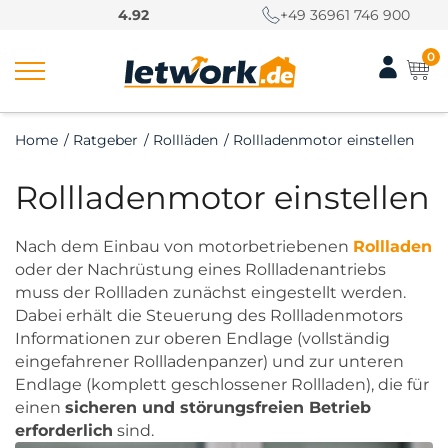
S
4.92
+49 36961 746 900
k
i
0
p
t
o
Home
/
Ratgeber
/
Rollläden
/
Rollladenmotor einstellen
c
o
Rollladenmotor einstellen
n
t
e
Nach dem Einbau von motorbetriebenen
Rollladen
n
oder der Nachrüstung eines Rollladenantriebs
t
muss der Rollladen zunächst eingestellt werden.
Dabei erhält die Steuerung des Rollladenmotors
Informationen zur oberen Endlage (vollständig
eingefahrener Rollladenpanzer) und zur unteren
Endlage (komplett geschlossener Rollladen), die für
einen
sicheren und störungsfreien Betrieb
erforderlich
sind.