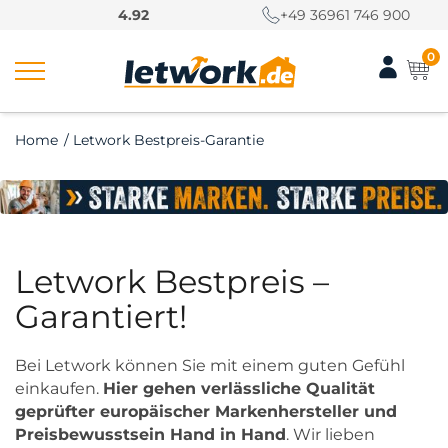
S
4.92
+49 36961 746 900
k
i
0
p
t
o
Home
/
Letwork Bestpreis-Garantie
c
o
n
t
e
n
Letwork Bestpreis –
t
Garantiert!
Bei Letwork können Sie mit einem guten Gefühl
einkaufen.
Hier gehen verlässliche Qualität
geprüfter europäischer Markenhersteller und
Preisbewusstsein Hand in Hand
. Wir lieben