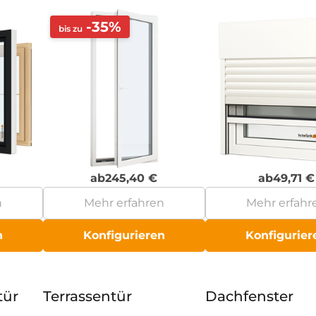
-35%
bis zu
ab
245,40
€
ab
49,71
€
n
Mehr erfahren
Mehr erfahr
n
Konfigurieren
Konfigurier
tür
Terrassentür
Dachfenster