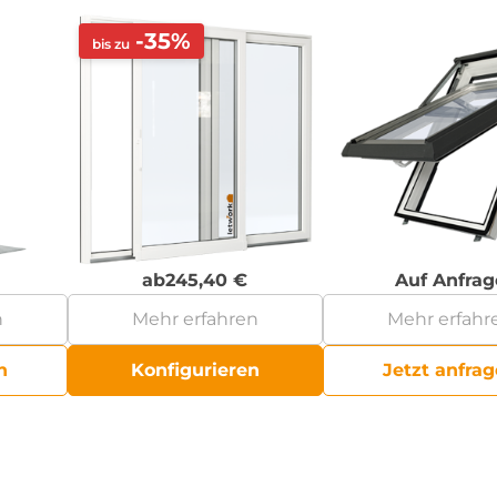
-35%
bis zu
ab
245,40
€
Auf Anfrag
n
Mehr erfahren
Mehr erfahr
n
Konfigurieren
Jetzt anfra