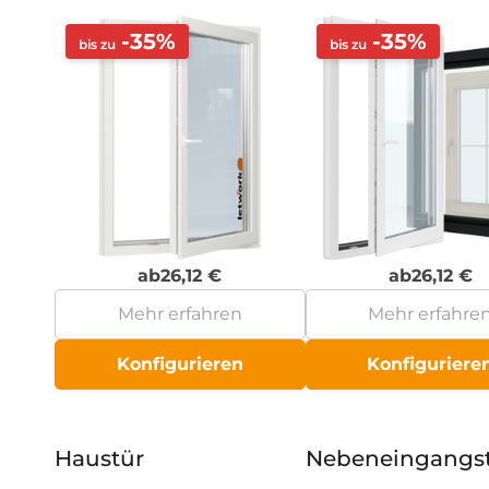
-35%
-35%
bis zu
bis zu
ab
26,12
€
ab
26,12
€
Mehr erfahren
Mehr erfahre
Konfigurieren
Konfiguriere
Haustür
Nebeneingangs