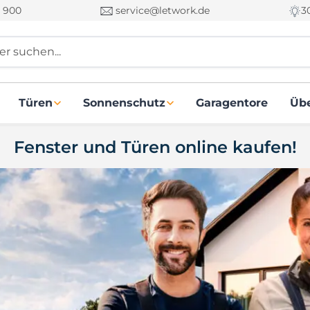
 900
service@letwork.de
3
r suchen...
Türen
Sonnenschutz
Garagentore
Üb
Fenster und Türen online kaufen!