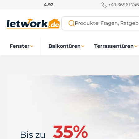
S
+49 36961 746
4.92
k
i
Produkte, Fragen, Ratgebe
p
t
o
Fenster
Balkontüren
Terrassentüren
c
o
n
t
e
n
t
35%
Bis zu