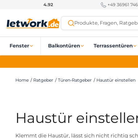
S
+49 36961 746
4.92
k
i
Produkte, Fragen, Ratgebe
p
t
o
Fenster
Balkontüren
Terrassentüren
c
o
n
t
e
Home
/
Ratgeber
/
Türen-Ratgeber
/
Haustür einstellen
n
t
Haustür einstelle
Klemmt die Haustür, lässt sich nicht richtig sc