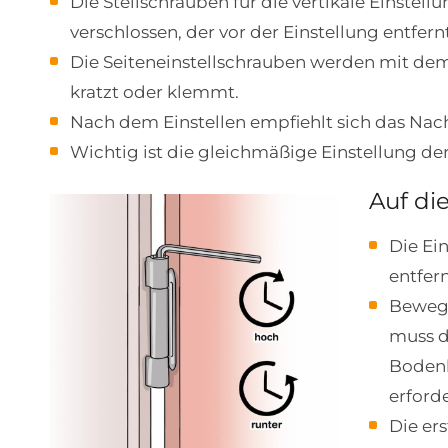
Die Stellschrauben für die vertikale Einstel
verschlossen, der vor der Einstellung entfern
Die Seiteneinstellschrauben werden mit dem I
kratzt oder klemmt.
Nach dem Einstellen empfiehlt sich das Nach
Wichtig ist die gleichmäßige Einstellung 
Auf di
Die Ei
entfer
Bewegt
muss d
Bodenb
erforde
Die er