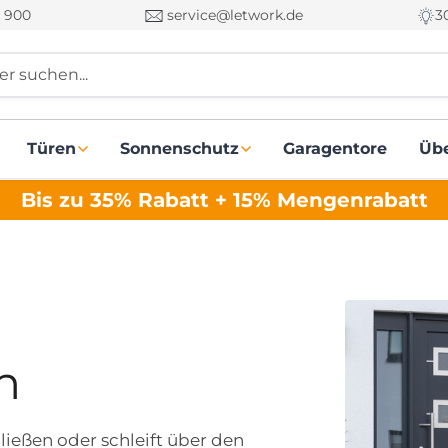
 900
service@letwork.de
3
r suchen...
Türen
Sonnenschutz
Garagentore
Üb
Bis zu 35% Rabatt + 15% Mengenrabatt
n
hließen oder schleift über den