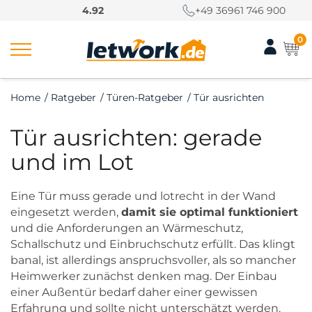
S
4.92
+49 36961 746 900
k
i
0
p
t
o
Home
/
Ratgeber
/
Türen-Ratgeber
/
Tür ausrichten
c
o
Tür ausrichten: gerade
n
t
und im Lot
e
n
Eine Tür muss gerade und lotrecht in der Wand
t
eingesetzt werden,
damit sie optimal funktioniert
und die Anforderungen an Wärmeschutz,
Schallschutz und Einbruchschutz erfüllt. Das klingt
banal, ist allerdings anspruchsvoller, als so mancher
Heimwerker zunächst denken mag. Der Einbau
einer Außentür bedarf daher einer gewissen
Erfahrung und sollte nicht unterschätzt werden.