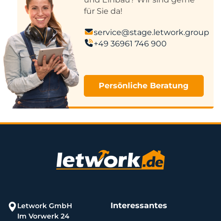
für Sie da!
service@stage.letwork.group
+49 36961 746 900
Persönliche Beratung
Interessantes
Letwork GmbH
Im Vorwerk 24