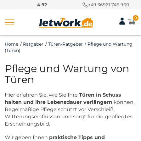
S
4.92
+49 36961 746 900
k
i
0
p
t
o
Home
/
Ratgeber
/
Türen-Ratgeber
/
Pflege und Wartung
c
(Türen)
o
n
Pflege und Wartung von
t
e
Türen
n
t
Hier erfahren Sie, wie Sie Ihre
Türen in Schuss
halten und ihre Lebensdauer verlängern
können.
Regelmäßige Pflege schützt vor Verschleiß,
Witterungseinflüssen und sorgt für ein gepflegtes
Erscheinungsbild.
Wir geben Ihnen
praktische Tipps und