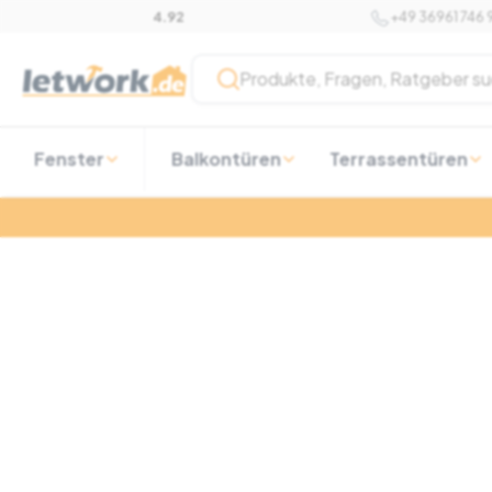
Skip
+49 36961 746
4.92
to
content
Produkte, Fragen, Ratgeber su
Fenster
Balkontüren
Terrassentüren