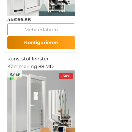
ab
€
66.88
Mehr erfahren
Konfigurieren
Kunststofffenster
Kömmerling 88 MD
≥ 0.72
-30%