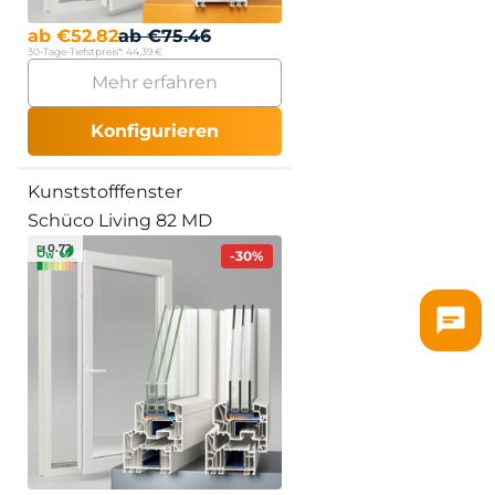
ab
€
52.82
ab
€
75.46
30-Tage-Tiefstpreis*:
44,39 €
Mehr erfahren
Konfigurieren
Kunststofffenster
Schüco Living 82 MD
≥ 0.72
-30%