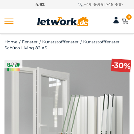
S
4.92
+49 36961 746 900
k
i
0
p
t
o
Home
/
Fenster
/
Kunststofffenster
/
Kunststofffenster
c
Schüco Living 82 AS
o
n
-30%
≥ 0.74
t
e
n
t