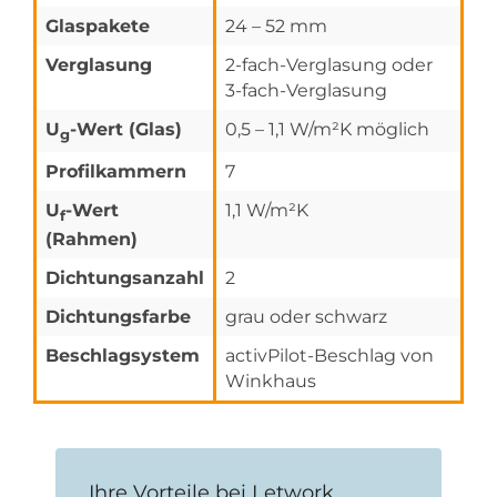
Glaspakete
24 – 52 mm
Verglasung
2-fach-Verglasung oder
3-fach-Verglasung
U
-Wert (Glas)
0,5 – 1,1 W/m²K möglich
g
Profilkammern
7
U
-Wert
1,1 W/m²K
f
(Rahmen)
Dichtungsanzahl
2
Dichtungsfarbe
grau oder schwarz
Beschlagsystem
activPilot-Beschlag von
Winkhaus
Ihre Vorteile bei Letwork