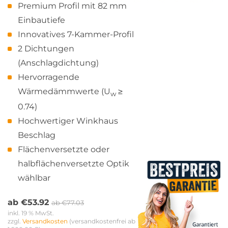
Premium Profil mit 82 mm
Einbautiefe
Innovatives 7-Kammer-Profil
2 Dichtungen
(Anschlagdichtung)
Hervorragende
Wärmedämmwerte (U
≥
w
0.74)
Hochwertiger Winkhaus
Beschlag
Flächenversetzte oder
halbflächenversetzte Optik
wählbar
ab
€
53.92
ab
€
77.03
inkl. 19 % MwSt.
zzgl. 
Versandkosten
 (versandkostenfrei ab 