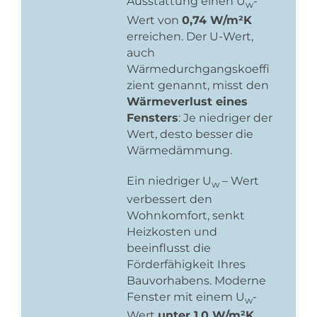
Ausstattung einen U
-
w
Wert von
0,74 W/m²K
erreichen. Der U-Wert,
auch
Wärmedurchgangskoeffi
zient genannt, misst den
Wärmeverlust eines
Fensters
: Je niedriger der
Wert, desto besser die
Wärmedämmung.
Ein niedriger U
– Wert
w
verbessert den
Wohnkomfort, senkt
Heizkosten und
beeinflusst die
Förderfähigkeit Ihres
Bauvorhabens. Moderne
Fenster mit einem U
-
w
Wert
unter 1,0 W/m²K