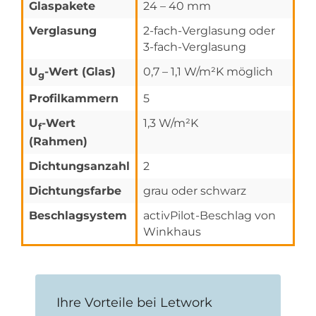
Glaspakete
24 – 40 mm
Verglasung
2-fach-Verglasung oder
3-fach-Verglasung
U
-Wert (Glas)
0,7 – 1,1 W/m²K möglich
g
Profilkammern
5
U
-Wert
1,3 W/m²K
f
(Rahmen)
Dichtungsanzahl
2
Dichtungsfarbe
grau oder schwarz
Beschlagsystem
activPilot-Beschlag von
Winkhaus
Ihre Vorteile bei Letwork