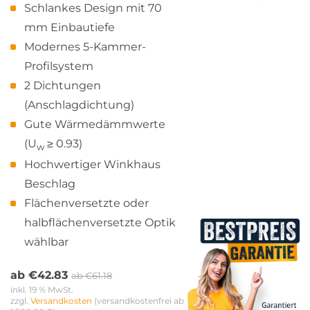
Schlankes Design mit 70
mm Einbautiefe
Modernes 5-Kammer-
Profilsystem
2 Dichtungen
(Anschlagdichtung)
Gute Wärmedämmwerte
(U
≥ 0.93)
w
Hochwertiger Winkhaus
Beschlag
Flächenversetzte oder
halbflächenversetzte Optik
wählbar
ab
€
42.83
ab
€
61.18
inkl. 19 % MwSt.
zzgl. 
Versandkosten
 (versandkostenfrei ab 