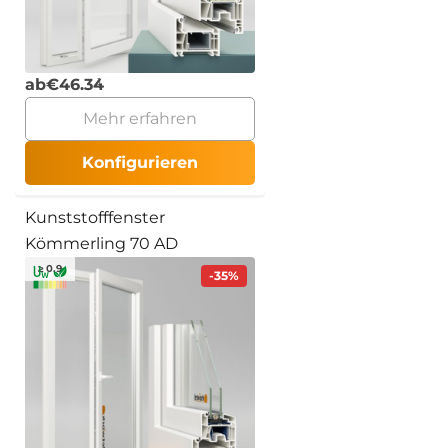
ab
€
46.34
Mehr erfahren
Konfigurieren
Kunststofffenster
Kömmerling 70 AD
≥ 0.9
-35%