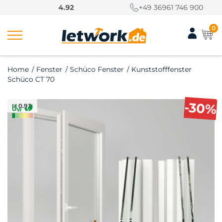
S
4.92
+49 36961 746 900
k
i
0
p
t
o
Home
/
Fenster
/
Schüco Fenster
/
Kunststofffenster
c
Schüco CT 70
o
n
-30%
≥ 0.93
t
e
n
t