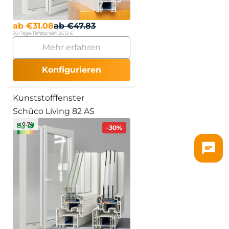
ab
€
31.08
ab
€
47.83
30-Tage-Tiefstpreis*:
26,12 €
Mehr erfahren
Konfigurieren
Kunststofffenster
Schüco Living 82 AS
≥ 0.74
-30%