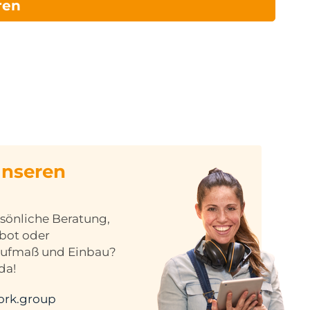
ren
unseren
sönliche Beratung,
ebot oder
Aufmaß und Einbau?
da!
ork.group