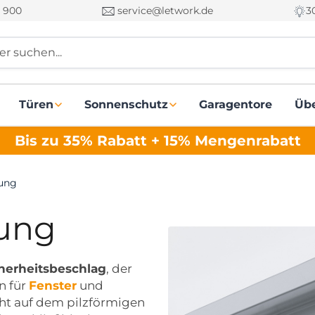
 900
service@letwork.de
3
r suchen...
Türen
Sonnenschutz
Garagentore
Üb
Bis zu 35% Rabatt + 15% Mengenrabatt
lung
lung
cherheitsbeschlag
, der
n für
Fenster
und
t auf dem pilzförmigen