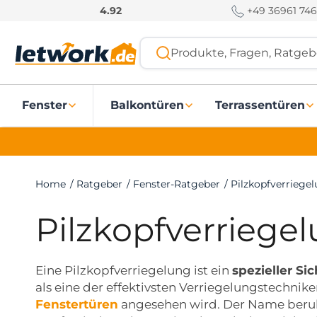
S
+49 36961 746
4.92
k
i
Produkte, Fragen, Ratgebe
p
t
o
Fenster
Balkontüren
Terrassentüren
c
o
n
t
e
Home
/
Ratgeber
/
Fenster-Ratgeber
/
Pilzkopfverriege
n
t
Pilzkopfverriege
Eine Pilzkopfverriegelung ist ein
spezieller Si
als eine der effektivsten Verriegelungstechnike
Fenstertüren
angesehen wird. Der Name beruh