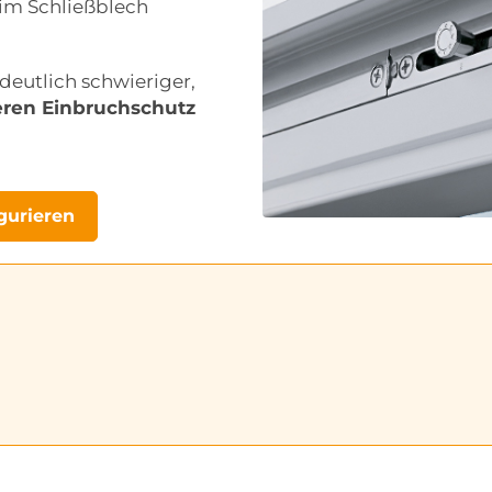
 im Schließblech
eutlich schwieriger,
eren Einbruchschutz
gurieren