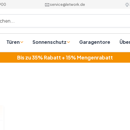
 900
service@letwork.de
chen...
Türen
Sonnenschutz
Garagentore
Übe
Bis zu 35% Rabatt + 15% Mengenrabatt