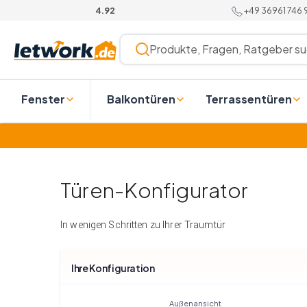
Skip
+49 36961 746
4.92
to
content
Produkte, Fragen, Ratgeber su
Fenster
Balkontüren
Terrassentüren
Türen-Konfigurator
In wenigen Schritten zu Ihrer Traumtür
Ihre Konfiguration
Außenansicht