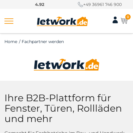
S
4.92
4.92
+49 36961 746 900
+49 36961 746 900
k
i
0
p
t
o
Home
/
Fachpartner werden
c
o
n
t
e
n
t
Ihre B2B-Plattform für
Fenster, Türen, Rollläden
und mehr