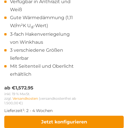
Verfügbar in Anthrazit und
Weiß
Gute Wärmedämmung (1,11
W/m²K U
-Wert)
d
3-fach Hakenverriegelung
von Winkhaus
3 verschiedene Größen
lieferbar
Mit Seitenteil und Oberlicht
erhältlich
ab
€
1,572.95
inkl. 19 % MwSt.
zzgl. 
Versandkosten
 (versandkostenfrei ab 
1.500,00 €)
Lieferzeit¹:
2 - 4 Wochen
Jetzt konfigurieren