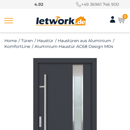
S
4.92
+49 36961 746 900
k
i
0
p
t
o
Home
/
Türen
/
Haustür
/
Haustüren aus Aluminium
/
c
KomfortLine
/
Aluminium-Haustür AC68 Design M04
o
n
t
e
n
t