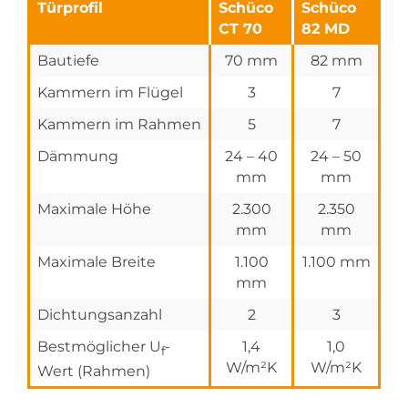
Türprofil
Schüco
Schüco
CT 70
82 MD
Bautiefe
70 mm
82 mm
Kammern im Flügel
3
7
Kammern im Rahmen
5
7
Dämmung
24 – 40
24 – 50
mm
mm
Maximale Höhe
2.300
2.350
mm
mm
Maximale Breite
1.100
1.100 mm
mm
Dichtungsanzahl
2
3
Bestmöglicher U
-
1,4
1,0
f
W/m²K
W/m²K
Wert (Rahmen)