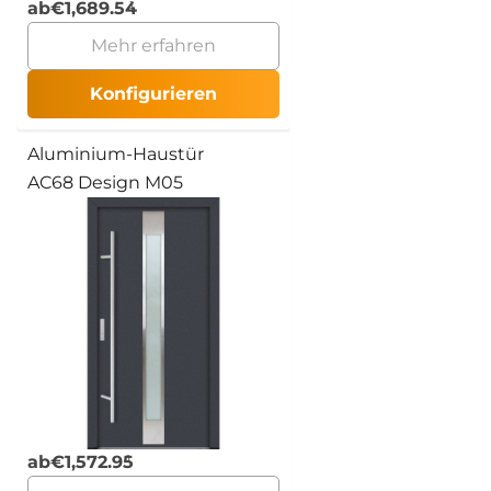
ab
€
1,689.54
Mehr erfahren
Konfigurieren
Aluminium-Haustür
AC68 Design M05
ab
€
1,572.95