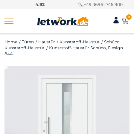
S
4.92
+49 36961 746 900
k
i
0
p
t
o
Home
/
Türen
/
Haustür
/
Kunststoff-Haustür
/
Schüco
c
Kunststoff-Haustür
/
Kunststoff-Haustür Schüco, Design
o
844
n
t
e
n
t