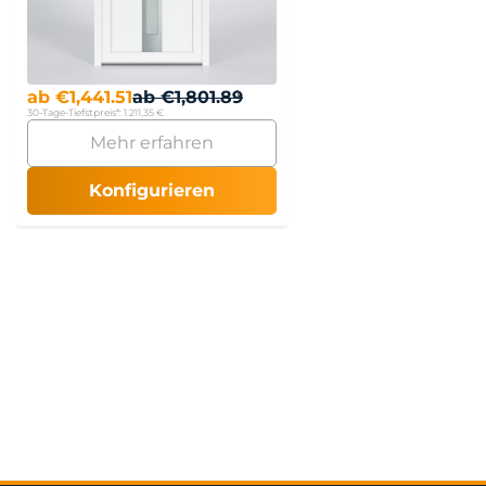
ab
€
1,441.51
ab
€
1,801.89
30-Tage-Tiefstpreis*:
1.211,35 €
Mehr erfahren
Konfigurieren