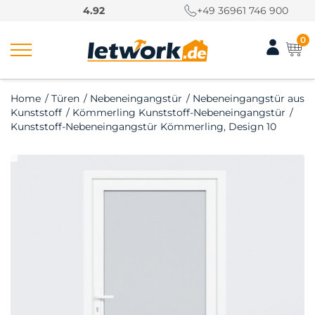
S
4.92
+49 36961 746 900
k
i
0
p
t
o
Home
/
Türen
/
Nebeneingangstür
/
Nebeneingangstür aus
c
Kunststoff
/
Kömmerling Kunststoff-Nebeneingangstür
/
o
Kunststoff-Nebeneingangstür Kömmerling, Design 10
n
t
e
n
t