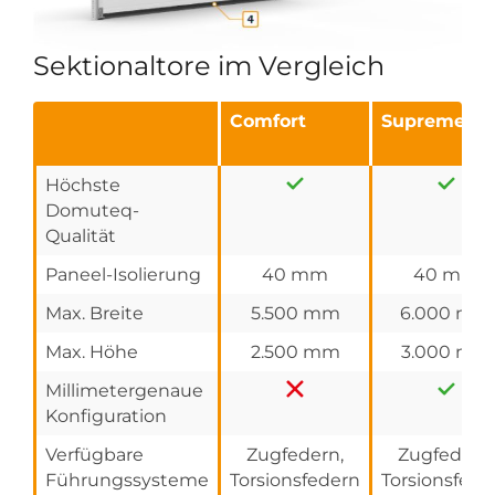
Sektionaltore im Vergleich
Comfort
Supreme
Höchste
Domuteq-
Qualität
Paneel-Isolierung
40 mm
40 mm
Max. Breite
5.500 mm
6.000 mm
Max. Höhe
2.500 mm
3.000 mm
Millimetergenaue
Konfiguration
Verfügbare
Zugfedern,
Zugfedern,
Führungssysteme
Torsionsfedern
Torsionsfede