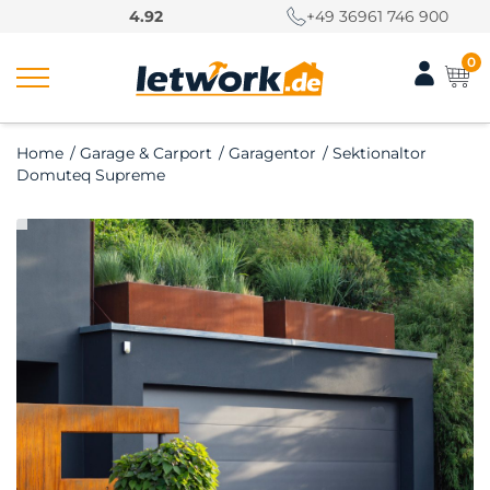
S
4.92
+49 36961 746 900
k
i
0
p
t
o
Home
/
Garage & Carport
/
Garagentor
/
Sektionaltor
c
Domuteq Supreme
o
n
t
e
n
t