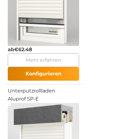
ab
€
62.48
Mehr erfahren
Konfigurieren
Unterputzrollladen
Aluprof SP-E