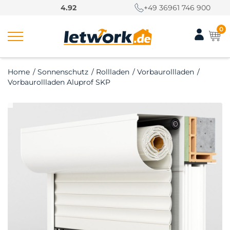
S
4.92
+49 36961 746 900
k
i
0
p
t
o
Home
/
Sonnenschutz
/
Rollladen
/
Vorbaurollladen
/
c
Vorbaurollladen Aluprof SKP
o
n
t
e
n
t