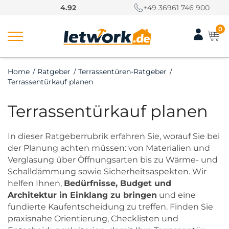
S
4.92
+49 36961 746 900
k
i
0
p
t
o
Home
/
Ratgeber
/
Terrassentüren-Ratgeber
/
c
Terrassentürkauf planen
o
n
Terrassentürkauf planen
t
e
n
In dieser Ratgeberrubrik erfahren Sie, worauf Sie bei
t
der Planung achten müssen: von Materialien und
Verglasung über Öffnungsarten bis zu Wärme- und
Schalldämmung sowie Sicherheitsaspekten. Wir
helfen Ihnen,
Bedürfnisse, Budget und
Architektur in Einklang zu bringen
und eine
fundierte Kaufentscheidung zu treffen. Finden Sie
praxisnahe Orientierung, Checklisten und