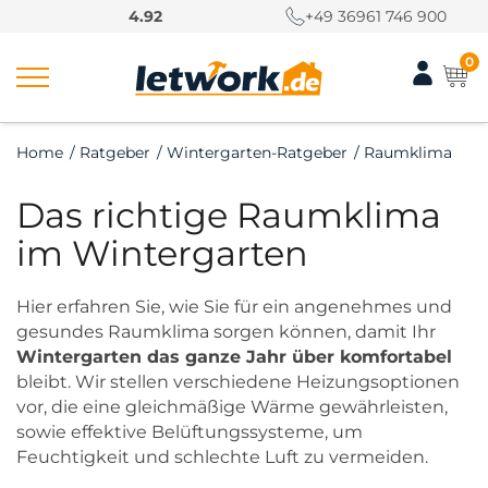
S
4.92
+49 36961 746 900
k
i
0
p
t
o
Home
/
Ratgeber
/
Wintergarten-Ratgeber
/
Raumklima
c
o
Das richtige Raumklima
n
t
im Wintergarten
e
n
Hier erfahren Sie, wie Sie für ein angenehmes und
t
gesundes Raumklima sorgen können, damit Ihr
Wintergarten das ganze Jahr über komfortabel
bleibt. Wir stellen verschiedene Heizungsoptionen
vor, die eine gleichmäßige Wärme gewährleisten,
sowie effektive Belüftungssysteme, um
Feuchtigkeit und schlechte Luft zu vermeiden.