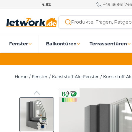
S
+49 36961 746
4.92
k
i
Produkte, Fragen, Ratgebe
p
t
o
Fenster
Balkontüren
Terrassentüren
c
o
n
t
e
Home
/
Fenster
/
Kunststoff-Alu-Fenster
/
Kunststoff-Al
n
t
≥ 0.77