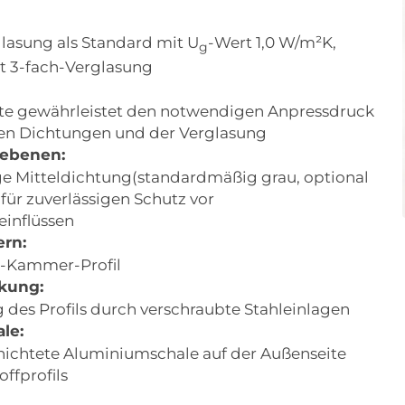
lasung als Standard mit U
-Wert 1,0 W/m²K,
g
t 3-fach-Verglasung
ste gewährleistet den notwendigen Anpressdruck
en Dichtungen und der Verglasung
sebenen:
e Mitteldichtung(standardmäßig grau, optional
 für zuverlässigen Schutz vor
einflüssen
rn:
-Kammer-Profil
rkung:
 des Profils durch verschraubte Stahleinlagen
le:
hichtete Aluminiumschale auf der Außenseite
offprofils