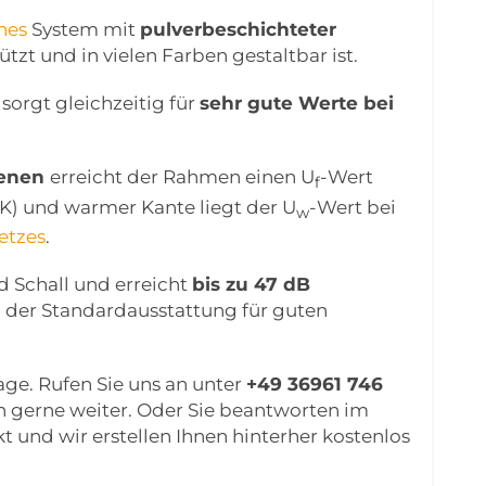
hes
System mit
pulverbeschichteter
tzt und in vielen Farben gestaltbar ist.
sorgt gleichzeitig für
sehr gute Werte bei
benen
erreicht der Rahmen einen U
-Wert
f
) und warmer Kante liegt der U
-Wert bei
w
etzes
.
nd Schall und erreicht
bis zu 47 dB
in der Standardausstattung für guten
age. Rufen Sie uns an unter
+49 36961 746
en gerne weiter. Oder Sie beantworten im
und wir erstellen Ihnen hinterher kostenlos