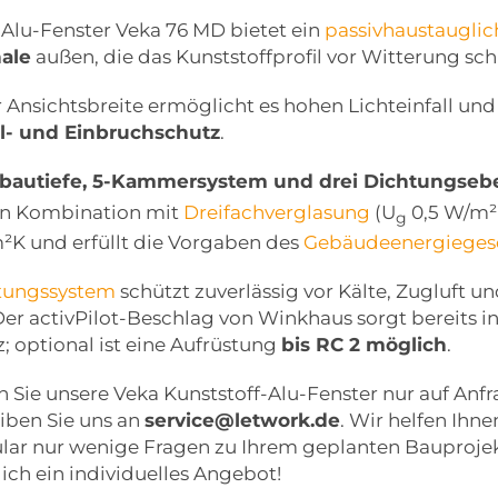
-Alu-Fenster Veka 76 MD bietet ein
passivhaustauglic
ale
außen, die das Kunststoffprofil vor Witterung schü
Ansichtsbreite ermöglicht es hohen Lichteinfall und 
l- und Einbruchschutz
.
bautiefe, 5-Kammersystem und drei Dichtungse
 In Kombination mit
Dreifachverglasung
(U
0,5 W/m²K
g
m²K und erfüllt die Vorgaben des
Gebäudeenergieges
htungssystem
schützt zuverlässig vor Kälte, Zugluft u
 Der activPilot-Beschlag von Winkhaus sorgt bereits 
; optional ist eine Aufrüstung
bis RC 2 möglich
.
n Sie unsere Veka Kunststoff-Alu-Fenster nur auf Anfr
iben Sie uns an
service@letwork.de
. Wir helfen Ihn
ar nur wenige Fragen zu Ihrem geplanten Bauprojekt 
ich ein individuelles Angebot!