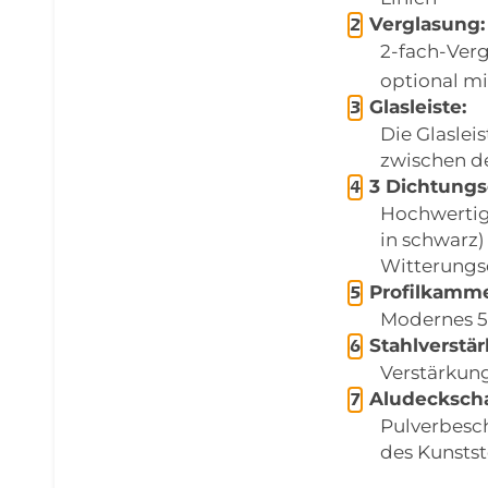
Verglasung:
2-fach-Verg
optional mi
Glasleiste:
Die Glaslei
zwischen d
3 Dichtung
Hochwertig
in schwarz)
Witterungs
Profilkamme
Modernes 5
Stahlverstä
Verstärkung
Aludeckscha
Pulverbesc
des Kunstst