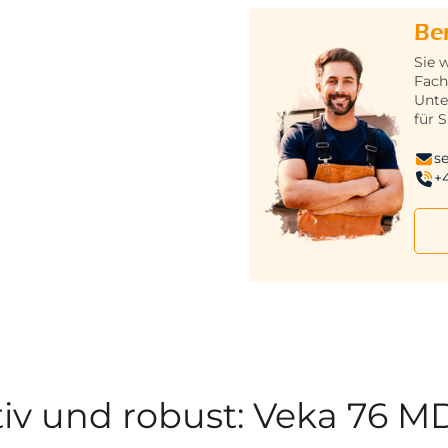
Be
Sie 
Fach
Unte
für S
s
+
iv und robust: Veka 76 M