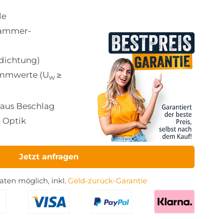
le
-Kammer-
ldichtung)
mmwerte (U
≥
w
aus Beschlag
 Optik
Jetzt anfragen
ten möglich, inkl.
Geld-zurück-Garantie