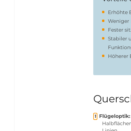
Erhöhte E
Weniger
Fester s
Stabiler 
Funktion
Höherer 
Quersch
Flügeloptik:
Halbflächen
Linien