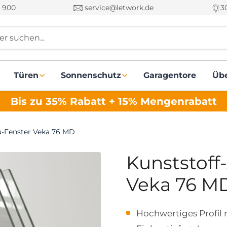
 900
service@letwork.de
3
r suchen...
Türen
Sonnenschutz
Garagentore
Üb
Bis zu 35% Rabatt + 15% Mengenrabatt
u-Fenster Veka 76 MD
Kunststoff
Veka 76 M
Hochwertiges Profil