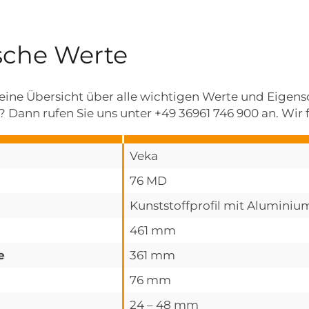
sche Werte
e eine Übersicht über alle wichtigen Werte und Eigen
 Dann rufen Sie uns unter +49 36961 746 900 an. Wir f
Veka
76 MD
Kunststoffprofil mit Alumini
461 mm
e
361 mm
76 mm
24 – 48 mm