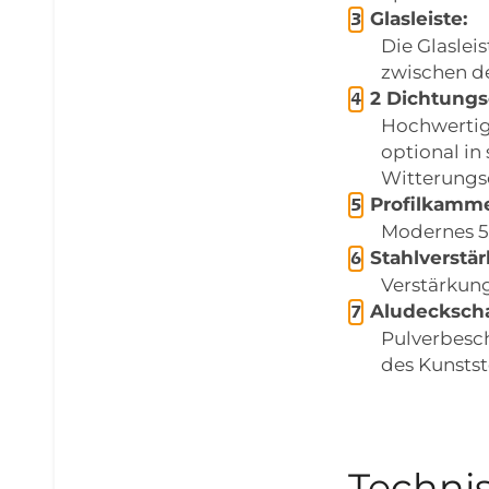
Glasleiste:
Die Glaslei
zwischen d
2 Dichtung
Hochwertig
optional in
Witterungs
Profilkamme
Modernes 5
Stahlverstä
Verstärkung
Aludeckscha
Pulverbesc
des Kunstst
Techni