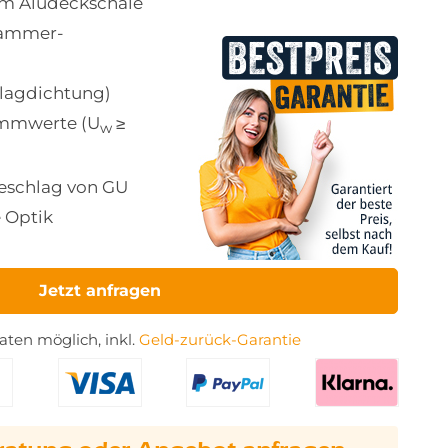
mm Aludeckschale
-Kammer-
lagdichtung)
mmwerte (U
≥
w
eschlag von GU
 Optik
Jetzt anfragen
ten möglich, inkl.
Geld-zurück-Garantie