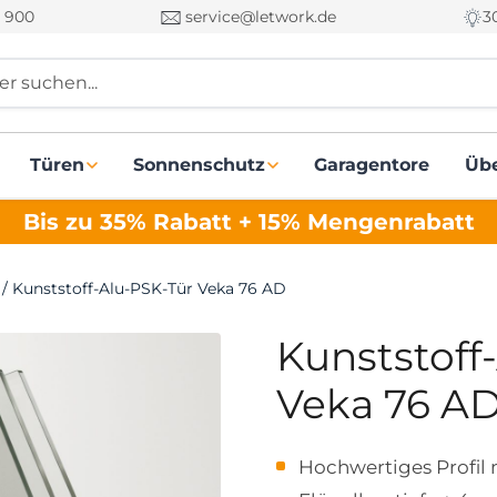
 900
service@letwork.de
3
r suchen...
Türen
Sonnenschutz
Garagentore
Üb
Bis zu 35% Rabatt + 15% Mengenrabatt
/
Kunststoff-Alu-PSK-Tür Veka 76 AD
Kunststoff
Veka 76 A
Hochwertiges Profil