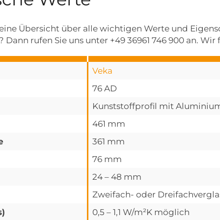
e eine Übersicht über alle wichtigen Werte und Eigen
 Dann rufen Sie uns unter +49 36961 746 900 an. Wir f
Veka
76 AD
Kunststoffprofil mit Alumini
461 mm
e
361 mm
76 mm
24 – 48 mm
Zweifach- oder Dreifachvergl
s)
0,5 – 1,1 W/m²K möglich