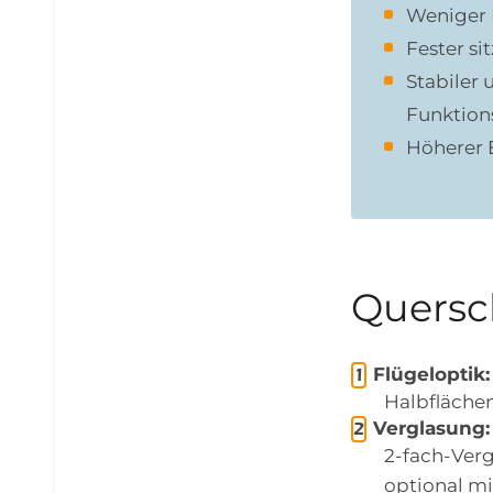
Weniger
Fester s
Stabiler 
Funktion
Höherer 
Quersch
Flügeloptik:
Halbflächen
Verglasung:
2-fach-Verg
optional mi