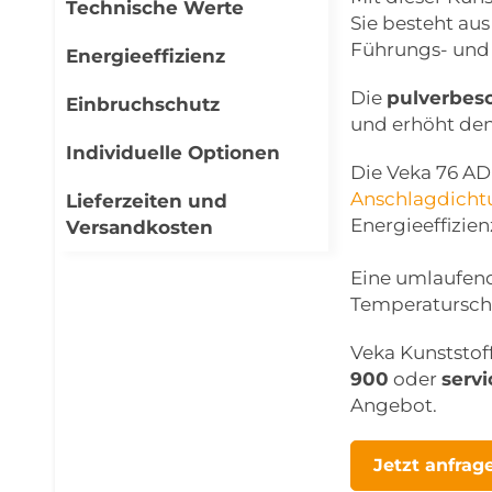
Technische Werte
Sie besteht au
Führungs- und L
Energieeffizienz
Die
pulverbes
Einbruchschutz
und erhöht den 
Individuelle Optionen
Die Veka 76 AD
Anschlagdicht
Lieferzeiten und
Energieeffizien
Versandkosten
Eine umlaufend
Temperaturschw
Veka Kunststoff
900
oder
serv
Angebot.
Jetzt anfrag