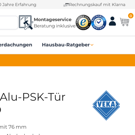
0 Jahre Erfahrung
Rechnungskauf mit Klarna
0
Montageservice
Beratung inklusive
erdachungen
Hausbau-Ratgeber
-Alu-PSK-Tür
D
 mit 76 mm