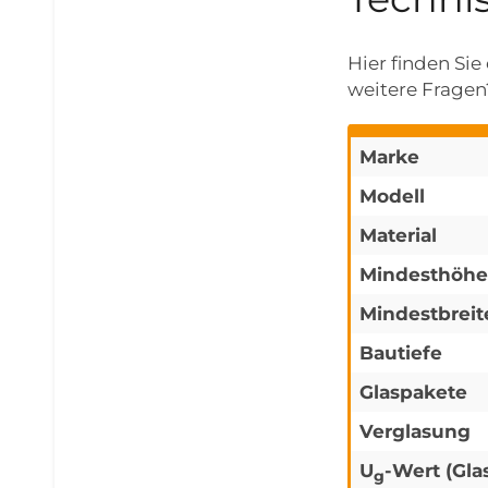
Hier finden Si
weitere Fragen?
Marke
Modell
Material
Mindesthöhe
Mindestbreit
Bautiefe
Glaspakete
Verglasung
U
-Wert (Gla
g