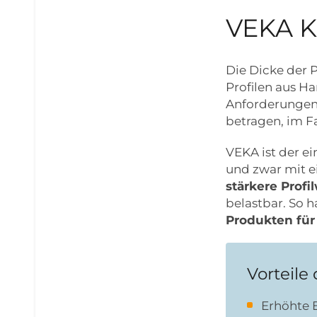
VEKA Ku
Die Dicke der P
Profilen aus Ha
Anforderungen 
betragen, im F
VEKA ist der ei
und zwar mit e
stärkere Prof
belastbar. So 
Produkten für 
Vorteile
Erhöhte E