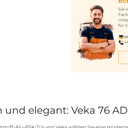
Be
Sie 
Fach
Unte
für S
s
+
 und elegant: Veka 76 AD
ststoff-Alu-PSK-Tür von Veka wählen Sie eine moderne