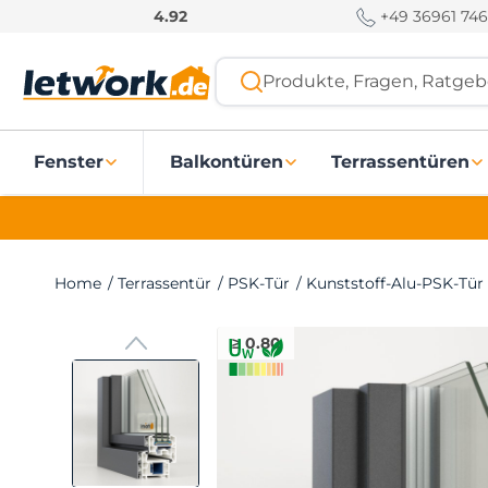
S
+49 36961 746
4.92
k
i
Produkte, Fragen, Ratgebe
p
t
o
Fenster
Balkontüren
Terrassentüren
c
o
n
t
e
Home
/
Terrassentür
/
PSK-Tür
/
Kunststoff-Alu-PSK-Tür
n
t
≥ 0.80