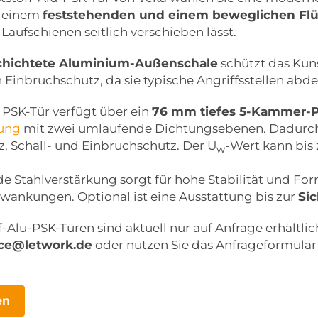
s einem
feststehenden und einem beweglichen Flü
aufschienen seitlich verschieben lässt.
chichtete Aluminium-Außenschale
schützt das Kuns
Einbruchschutz, da sie typische Angriffsstellen abde
 PSK-Tür verfügt über ein
76 mm tiefes 5-Kammer-Pr
ung
mit zwei umlaufende Dichtungsebenen. Dadurch e
z, Schall- und Einbruchschutz. Der U
-Wert kann bis
w
e Stahlverstärkung sorgt für hohe Stabilität und Fo
ankungen. Optional ist eine Ausstattung bis zur
Sic
-Alu-PSK-Türen sind aktuell nur auf Anfrage erhältlic
ice@letwork.de
oder nutzen Sie das Anfrageformular 
en