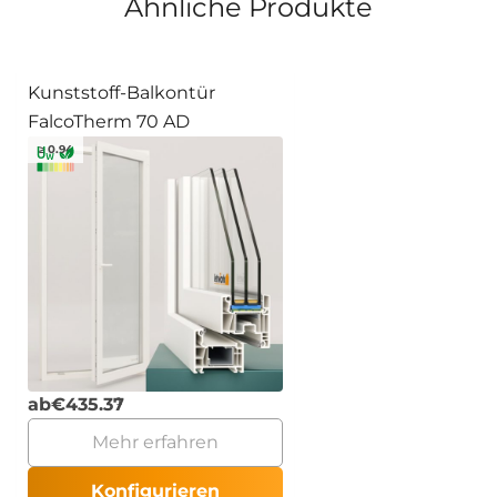
Ähnliche Produkte
Kunststoff-Balkontür
FalcoTherm 70 AD
≥ 0.94
ab
€
435.37
Mehr erfahren
Konfigurieren