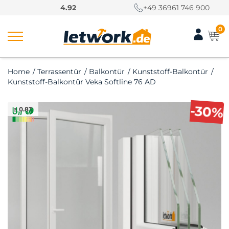
S
4.92
+49 36961 746 900
k
i
0
p
t
o
Home
/
Terrassentür
/
Balkontür
/
Kunststoff-Balkontür
/
c
Kunststoff-Balkontür Veka Softline 76 AD
o
n
-30%
≥ 0.83
t
e
n
t