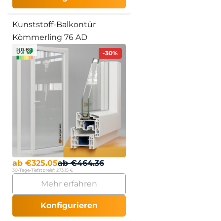
Kunststoff-Balkontür
Kömmerling 76 AD
≥ 0.80
-30%
ab
€
325.05
ab
€
464.36
30-Tage-Tiefstpreis*:
273,15 €
Mehr erfahren
Konfigurieren