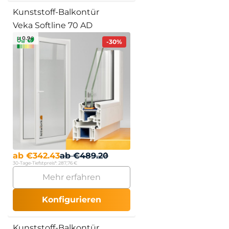
Kunststoff-Balkontür
Veka Softline 70 AD
≥ 0.94
-30%
ab
€
342.43
ab
€
489.20
30-Tage-Tiefstpreis*:
287,76 €
Mehr erfahren
Konfigurieren
Kunststoff-Balkontür