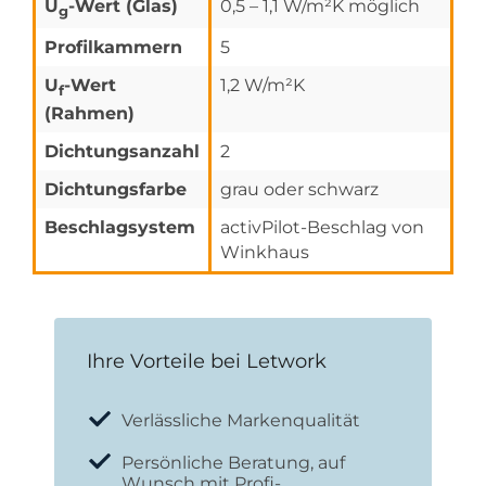
U
-Wert (Glas)
0,5 – 1,1 W/m²K möglich
g
Profilkammern
5
U
-Wert
1,2 W/m²K
f
(Rahmen)
Dichtungsanzahl
2
Dichtungsfarbe
grau oder schwarz
Beschlagsystem
activPilot-Beschlag von
Winkhaus
Ihre Vorteile bei Letwork
Verlässliche Markenqualität
Persönliche Beratung, auf
Wunsch mit Profi-