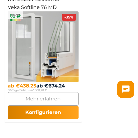
Veka Softline 76 MD
≥ 0.77
-35%
ab
€
438.25
ab
€
674.24
30-Tage-Tiefstpreis*:
368,28 €
Mehr erfahren
Konfigurieren