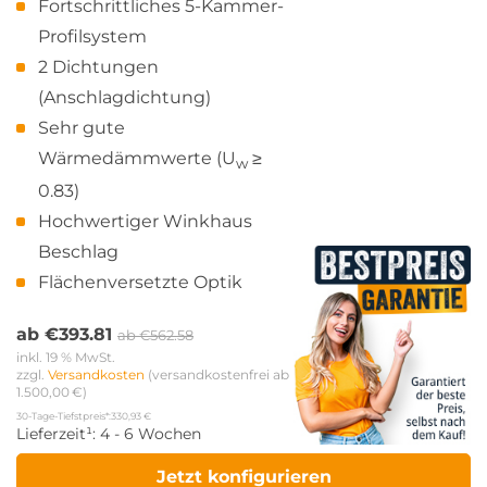
Fortschrittliches 5-Kammer-
Profilsystem
2 Dichtungen
(Anschlagdichtung)
Sehr gute
Wärmedämmwerte (U
≥
w
0.83)
Hochwertiger Winkhaus
Beschlag
Flächenversetzte Optik
ab
€
393.81
ab
€
562.58
inkl. 19 % MwSt.
zzgl. 
Versandkosten
 (versandkostenfrei ab 
1.500,00 €)
30-Tage-Tiefstpreis*:
330,93 €
Lieferzeit¹:
4 - 6 Wochen
Jetzt konfigurieren