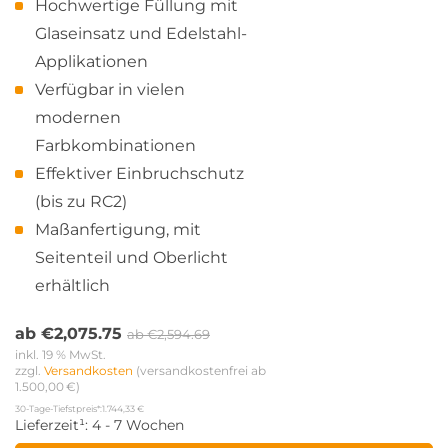
Hochwertige Füllung mit
Glaseinsatz und Edelstahl-
Applikationen
Verfügbar in vielen
modernen
Farbkombinationen
Effektiver Einbruchschutz
(bis zu RC2)
Maßanfertigung, mit
Seitenteil und Oberlicht
erhältlich
ab
€
2,075.75
ab
€
2,594.69
inkl. 19 % MwSt.
zzgl. 
Versandkosten
 (versandkostenfrei ab 
1.500,00 €)
30-Tage-Tiefstpreis*:
1.744,33 €
Lieferzeit¹:
4 - 7 Wochen