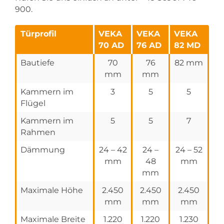
900.
Türprofil
VEKA
VEKA
VEKA
70 AD
76 AD
82 MD
Bautiefe
70
76
82 mm
mm
mm
Kammern im
3
5
5
Flügel
Kammern im
5
5
7
Rahmen
Dämmung
24 – 42
24 –
24 – 52
mm
48
mm
mm
Maximale Höhe
2.450
2.450
2.450
mm
mm
mm
Maximale Breite
1.220
1.220
1.230