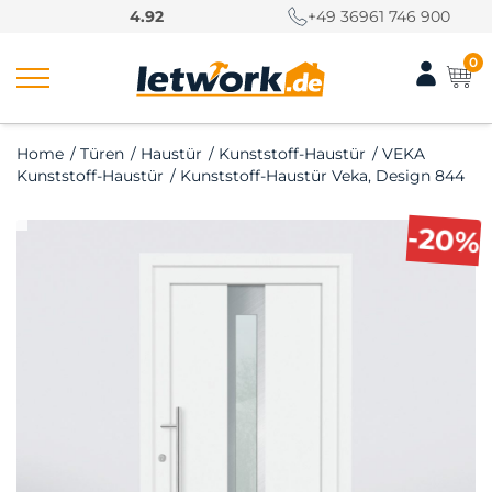
S
4.92
+49 36961 746 900
k
i
0
p
t
o
Home
/
Türen
/
Haustür
/
Kunststoff-Haustür
/
VEKA
c
Kunststoff-Haustür
/
Kunststoff-Haustür Veka, Design 844
o
n
-20%
t
e
n
t