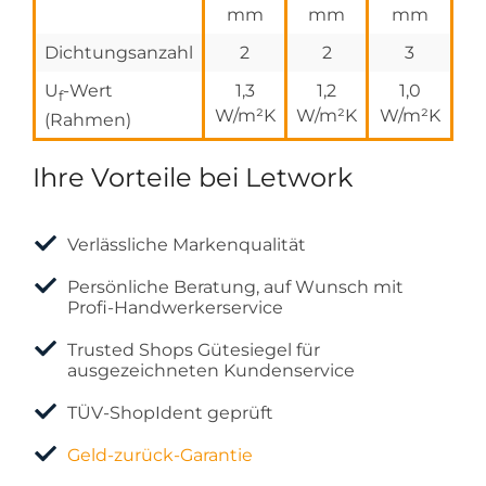
mm
mm
mm
Dichtungsanzahl
2
2
3
U
-Wert
1,3
1,2
1,0
f
W/m²K
W/m²K
W/m²K
(Rahmen)
Ihre Vorteile bei Letwork
Verlässliche Markenqualität
Persönliche Beratung, auf Wunsch mit
Profi-Handwerkerservice
Trusted Shops Gütesiegel für
ausgezeichneten Kundenservice
TÜV-ShopIdent geprüft
Geld-zurück-Garantie