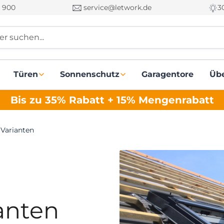
 900
service@letwork.de
3
r suchen...
Türen
Sonnenschutz
Garagentore
Üb
Bis zu 35% Rabatt + 15% Mengenrabatt
 Varianten
anten