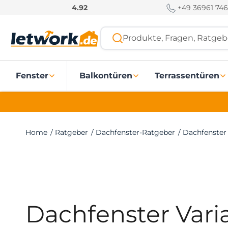
S
+49 36961 746
4.92
k
i
Produkte, Fragen, Ratgebe
p
t
o
Fenster
Balkontüren
Terrassentüren
c
o
n
t
e
Home
/
Ratgeber
/
Dachfenster-Ratgeber
/
Dachfenster
n
t
Dachfenster Vari