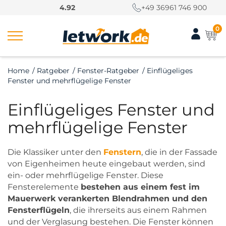
S
4.92
+49 36961 746 900
k
i
0
p
t
o
Home
/
Ratgeber
/
Fenster-Ratgeber
/
Einflügeliges
c
Fenster und mehrflügelige Fenster
o
n
Einflügeliges Fenster und
t
e
mehrflügelige Fenster
n
t
Die Klassiker unter den
Fenstern
, die in der Fassade
von Eigenheimen heute eingebaut werden, sind
ein- oder mehrflügelige Fenster. Diese
Fensterelemente
bestehen aus einem fest im
Mauerwerk verankerten Blendrahmen und den
Fensterflügeln
, die ihrerseits aus einem Rahmen
und der Verglasung bestehen. Die Fenster können