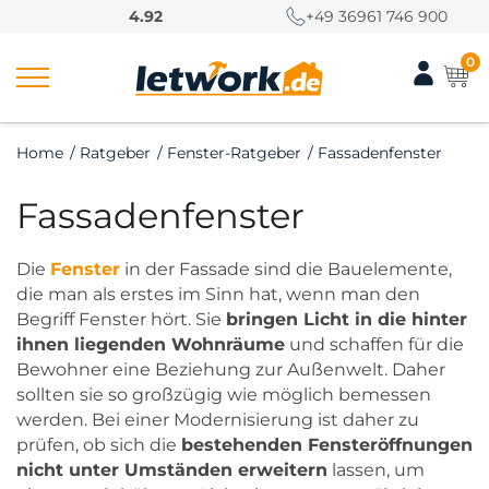
S
4.92
+49 36961 746 900
k
i
0
p
t
o
Home
/
Ratgeber
/
Fenster-Ratgeber
/
Fassadenfenster
c
o
Fassadenfenster
n
t
e
Die
Fenster
in der Fassade sind die Bauelemente,
n
die man als erstes im Sinn hat, wenn man den
t
Begriff Fenster hört. Sie
bringen Licht in die hinter
ihnen liegenden Wohnräume
und schaffen für die
Bewohner eine Beziehung zur Außenwelt. Daher
sollten sie so großzügig wie möglich bemessen
werden. Bei einer Modernisierung ist daher zu
prüfen, ob sich die
bestehenden Fensteröffnungen
nicht unter Umständen erweitern
lassen, um