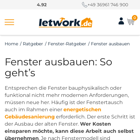
S
4.92
+49 36961 746 900
k
i
0
p
t
o
Home
/
Ratgeber
/
Fenster-Ratgeber
/
Fenster ausbauen
c
o
Fenster ausbauen: So
n
t
geht’s
e
n
Entsprechen die Fenster bauphysikalisch oder
t
funktional nicht mehr modernen Anforderungen,
müssen neue her. Häufig ist der Fenstertausch
auch im Rahmen einer
energetischen
Gebäudesanierung
erforderlich. Der erste Schritt ist
der Ausbau der alten Fenster.
Wer Kosten
einsparen möchte, kann diese Arbeit auch selbst
übernehmen
. Je nach Fenstermodell sind