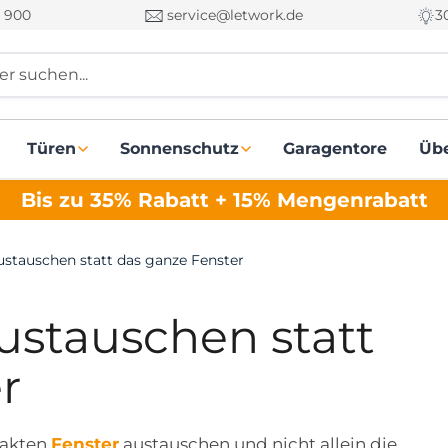
 900
service@letwork.de
3
r suchen...
Türen
Sonnenschutz
Garagentore
Üb
Bis zu 35% Rabatt + 15% Mengenrabatt
ustauschen statt das ganze Fenster
ustauschen statt
r
ntakten
Fenster
austauschen und nicht allein die