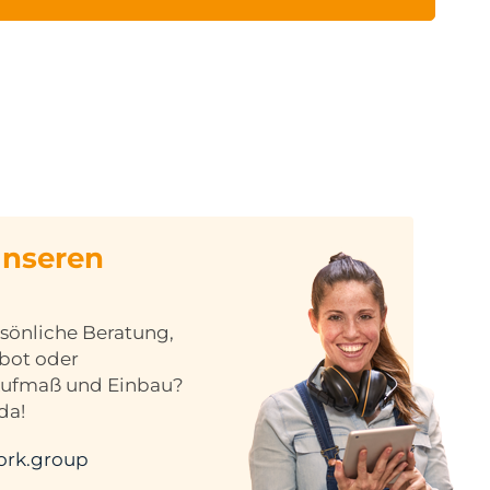
unseren
sönliche Beratung,
ebot oder
Aufmaß und Einbau?
da!
ork.group