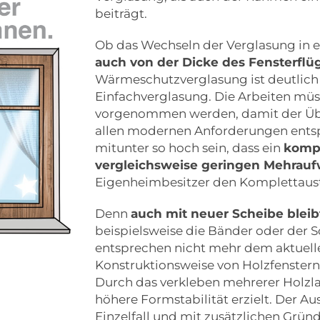
beiträgt.
Ob das Wechseln der Verglasung in e
auch von der Dicke des Fensterflü
Wärmeschutzverglasung ist deutlich d
Einfachverglasung. Die Arbeiten müs
vorgenommen werden, damit der Übe
allen modernen Anforderungen entspr
mitunter so hoch sein, dass ein
kompl
vergleichsweise geringen Mehrau
Eigenheimbesitzer den Komplettaust
Denn
auch mit neuer Scheibe bleibt
beispielsweise die Bänder oder der
entsprechen nicht mehr dem aktuelle
Konstruktionsweise von Holzfenstern
Durch das verkleben mehrerer Holzla
höhere Formstabilität erzielt. Der Au
Einzelfall und mit zusätzlichen Grün