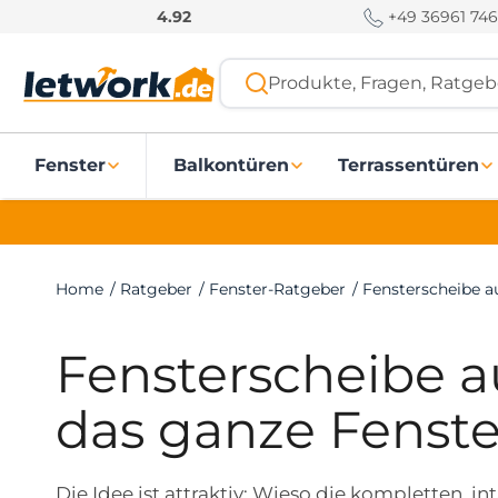
S
+49 36961 746
4.92
k
i
Produkte, Fragen, Ratgebe
p
t
o
Fenster
Balkontüren
Terrassentüren
c
o
n
t
e
Home
/
Ratgeber
/
Fenster-Ratgeber
/
Fensterscheibe a
n
t
Fensterscheibe a
das ganze Fenste
Die Idee ist attraktiv: Wieso die kompletten, i