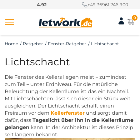
S
4.92
+49 36961 746 900
k
i
0
p
t
o
Home
/
Ratgeber
/
Fenster-Ratgeber
/
Lichtschacht
c
o
Lichtschacht
n
t
e
Die Fenster des Kellers liegen meist – zumindest
n
zum Teil – unter Erdniveau. Für die natürliche
t
Beleuchtung der Kellerräume ist das ein Nachteil.
Mit Lichtschächten lässt sich dieser ein Stück weit
ausgleichen. Der Lichtschacht schafft einen
Freiraum vor dem
Kellerfenster
und sorgt damit
dafür, dass
Tageslicht über ihn in die Kellerräume
gelangen
kann. In der Architektur ist dieses Prinzip
seit langem bekannt.