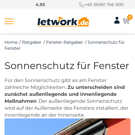
S
4.92
+49 36961 746 900
k
i
0
p
t
o
Home
/
Ratgeber
/
Fenster-Ratgeber
/
Sonnenschutz für
c
Fenster
o
n
Sonnenschutz für Fenster
t
e
n
Für den Sonnenschutz gibt es am Fenster
t
zahlreiche Möglichkeiten.
Zu unterscheiden sind
zunächst außenliegende und innenliegende
Maßnahmen
. Der außenliegende Sonnenschutz
wird auf der Außenseite des Fensters installiert, der
innenliegende an der Innenseite.