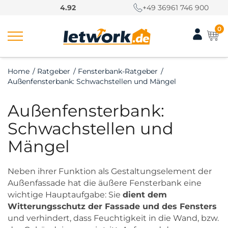
S
4.92
+49 36961 746 900
k
i
0
p
t
o
Home
/
Ratgeber
/
Fensterbank-Ratgeber
/
c
Außenfensterbank: Schwachstellen und Mängel
o
n
Außenfensterbank:
t
e
Schwachstellen und
n
Mängel
t
Neben ihrer Funktion als Gestaltungselement der
Außenfassade hat die äußere Fensterbank eine
wichtige Hauptaufgabe: Sie
dient dem
Witterungsschutz der Fassade und des Fensters
und verhindert, dass Feuchtigkeit in die Wand, bzw.