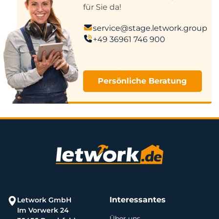
für Sie da!
service@stage.letwork.group
+49 36961 746 900
Persönliche Beratung
Interessantes
Letwork GmbH
Im Vorwerk 24
Über uns