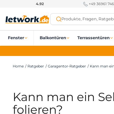
S
+49 36961 746
4.92
k
i
Produkte, Fragen, Ratgebe
p
t
o
Fenster
Balkontüren
Terrassentüren
c
o
n
t
e
Home
/
Ratgeber
/
Garagentor-Ratgeber
/
Kann man ein 
n
t
Kann man ein Sek
folieren?