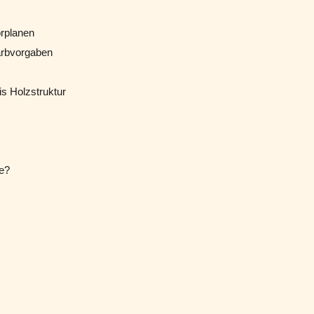
orplanen
arbvorgaben
is Holzstruktur
ce?