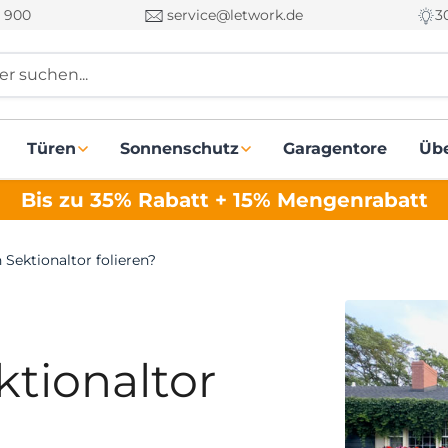
 900
service@letwork.de
3
r suchen...
Türen
Sonnenschutz
Garagentore
Üb
Bis zu 35% Rabatt + 15% Mengenrabatt
Sektionaltor folieren?
tionaltor