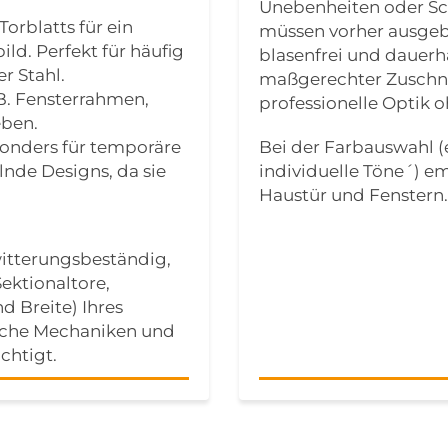
Unebenheiten oder Sch
rblatts für ein
müssen vorher ausgebe
ld. Perfekt für häufig
blasenfrei und dauerh
r Stahl.
maßgerechter Zuschnit
 B. Fensterrahmen,
professionelle Optik
eben.
onders für temporäre
Bei der Farbauswahl (
nde Designs, da sie
individuelle Töne´) em
Haustür und Fenstern.
itterungsbeständig,
Sektionaltore,
d Breite) Ihres
iche Mechaniken und
chtigt.