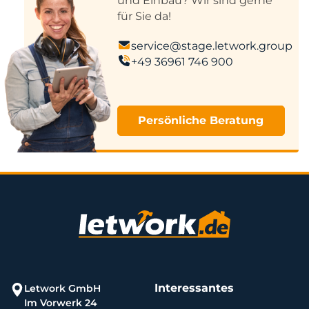
und Einbau? Wir sind gerne
für Sie da!
service@stage.letwork.group
+49 36961 746 900
Persönliche Beratung
Interessantes
Letwork GmbH
Im Vorwerk 24