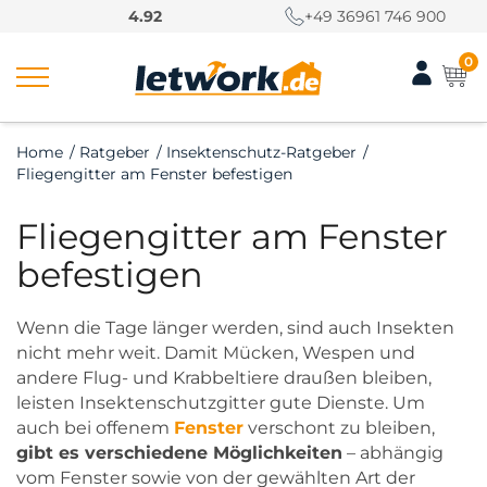
S
4.92
+49 36961 746 900
k
i
0
p
t
o
Home
/
Ratgeber
/
Insektenschutz-Ratgeber
/
c
Fliegengitter am Fenster befestigen
o
n
Fliegengitter am Fenster
t
e
befestigen
n
t
Wenn die Tage länger werden, sind auch Insekten
nicht mehr weit. Damit Mücken, Wespen und
andere Flug- und Krabbeltiere draußen bleiben,
leisten Insektenschutzgitter gute Dienste. Um
auch bei offenem
Fenster
verschont zu bleiben,
gibt es verschiedene Möglichkeiten
– abhängig
vom Fenster sowie von der gewählten Art der