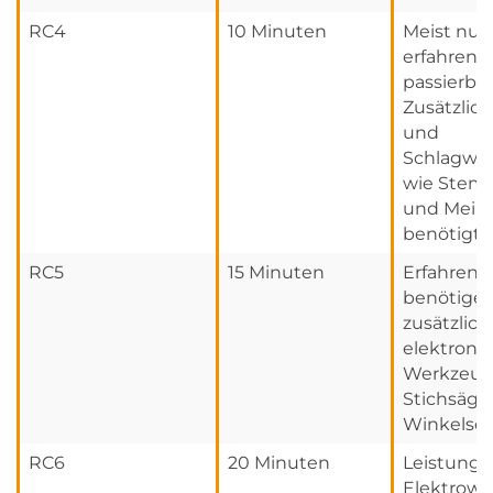
RC4
10 Minuten
Meist nur
erfahrene
passierbar
Zusätzlic
und
Schlagwe
wie Stem
und Meiß
benötigt.
RC5
15 Minuten
Erfahrene
benötige
zusätzlich
elektroni
Werkzeug
Stichsäge
Winkelschl
RC6
20 Minuten
Leistungs
Elektrow