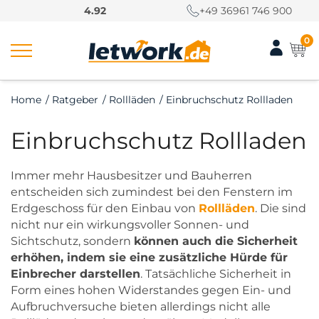
S
4.92
+49 36961 746 900
k
i
0
p
t
o
Home
/
Ratgeber
/
Rollläden
/
Einbruchschutz Rollladen
c
o
Einbruchschutz Rollladen
n
t
e
Immer mehr Hausbesitzer und Bauherren
n
entscheiden sich zumindest bei den Fenstern im
t
Erdgeschoss für den Einbau von
Rollläden
. Die sind
nicht nur ein wirkungsvoller Sonnen- und
Sichtschutz, sondern
können auch die Sicherheit
erhöhen, indem sie eine zusätzliche Hürde für
Einbrecher darstellen
. Tatsächliche Sicherheit in
Form eines hohen Widerstandes gegen Ein- und
Aufbruchversuche bieten allerdings nicht alle