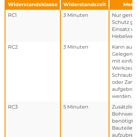
Widerstandsklasse
Widerstandszeit
Merk
RC1
3 Minuten
Nur gerin
Schutz g
Einsatz v
Hebelwer
RC2
3 Minuten
Kann auc
Gelegenhe
mit einfa
Werkzeug
Schraube
oder Zan
aufgebro
werden.
RC3
5 Minuten
Zusätzlic
Bohrwerk
benötigt,
Bauteile
aufzubrec