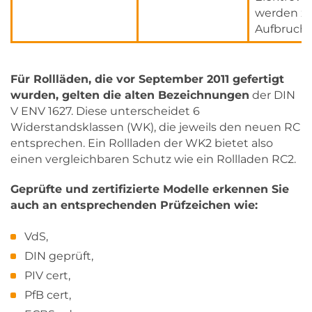
werden z
Aufbruch 
Für Rollläden, die vor September 2011 gefertigt
wurden, gelten die alten Bezeichnungen
der DIN
V ENV 1627. Diese unterscheidet 6
Widerstandsklassen (WK), die jeweils den neuen RC
entsprechen. Ein Rollladen der WK2 bietet also
einen vergleichbaren Schutz wie ein Rollladen RC2.
Geprüfte und zertifizierte Modelle erkennen Sie
auch an entsprechenden Prüfzeichen wie:
VdS,
DIN geprüft,
PIV cert,
PfB cert,